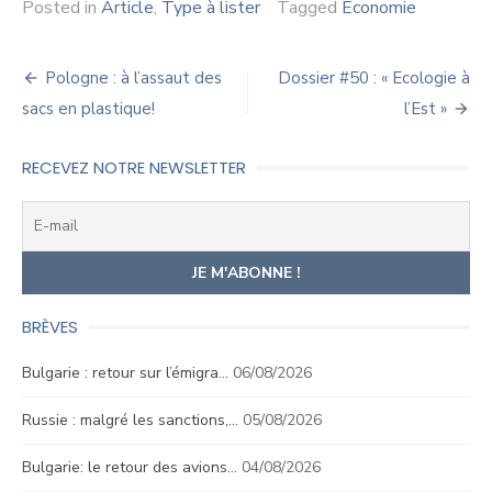
Posted in
Article
,
Type à lister
Tagged
Économie
Navigation
Pologne : à l’assaut des
Dossier #50 : « Ecologie à
de
sacs en plastique!
l’Est »
l’article
RECEVEZ NOTRE NEWSLETTER
BRÈVES
Bulgarie : retour sur l’émigra…
06/08/2026
Russie : malgré les sanctions,…
05/08/2026
Bulgarie: le retour des avions…
04/08/2026