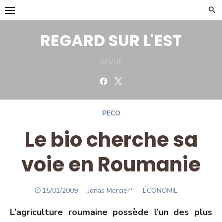
Skip
to
content
REGARD SUR L'EST
REVUE
Facebook
Twitter
PECO
Le bio cherche sa
voie en Roumanie
POSTED
Author
15/01/2009
Jonas Mercier*
ÉCONOMIE
ON
L’agriculture roumaine possède l’un des plus