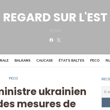
REGARD SUR L'EST
REVUE
Facebook
Twitter
TRALE
BALKANS
CAUCASE
ÉTATS BALTES
PECO
RU
PECO
RECE
ministre ukrainien
des mesures de