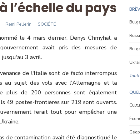
à l’échelle du pays
BRÈV
Bulga
Author
Rémi Pellerin
SOCIÉTÉ
Russi
 nommé le 4 mars dernier, Denys Chmyhal, a
gouvernement avait pris des mesures de
Bulga
 jusqu'au 3 avril.
Ukrai
venance de l'Italie sont
de facto
interrompus
Toute
rs au sujet des vols avec l'Allemagne et la
de plus de 200 personnes sont également
QUEL
uls 49 postes-frontières sur 219 sont ouverts.
Cultu
ouvernement ferait tout pour empêcher une
Écon
Ukraine.
Géopo
cas de contamination avait été diagnostiqué le