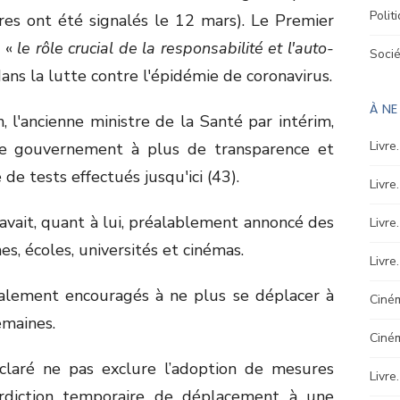
Polit
es ont été signalés le 12 mars). Le Premier
r «
le rôle crucial de la responsabilité et l'auto-
Soci
dans la lutte contre l'épidémie de coronavirus.
À N
 l'ancienne ministre de la Santé par intérim,
Livre
le gouvernement à plus de transparence et
de tests effectués jusqu'ici (43).
Livre
o avait, quant à lui, préalablement annoncé des
Livre
, écoles, universités et cinémas.
Livre
galement encouragés à ne plus se déplacer à
Ciném
emaines.
Ciné
claré ne pas exclure l’adoption de mesures
Livre
erdiction temporaire de déplacement à une