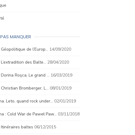
ique
été
E PAS MANQUER
. Géopolitique de l’Europ…
14/09/2020
. L’extradition des Balte…
28/04/2020
. Dorina Roşca, Le grand …
16/03/2019
. Christian Bromberger, L…
08/01/2019
a. Leto, quand rock under…
02/01/2019
ma : Cold War de Paweł Paw…
03/11/2018
. Itinéraires baltes
06/12/2015