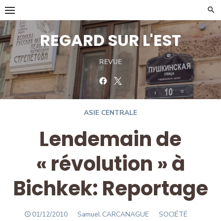
Skip
to
content
REGARD SUR L'EST
REVUE
Facebook
Twitter
ASIE CENTRALE
Lendemain de
« révolution » à
Bichkek: Reportage
POSTED
Author
01/12/2010
Samuel CARCANAGUE
SOCIÉTÉ