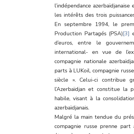
l’indépendance azerbaïdjanaise e
les intérêts des trois puissances
En septembre 1994, le premi
Production Partagés (PSA)
[3]
e
d’euros, entre le gouvernem
international- en vue de l’e
compagnie nationale azerbaïdja
parts à LUKoil, compagnie russe
siècle ». Celui-ci contribue 
l’Azerbaïdjan et constitue la
habile, visant à la consolidat
azerbaïdjanais.
Malgré la main tendue du prési
compagnie russe prenne part à