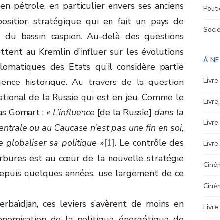
n pétrole, en particulier envers ses anciens
Polit
 position stratégique qui en fait un pays de
Soci
s du bassin caspien. Au-delà des questions
ttent au Kremlin d’influer sur les évolutions
À N
lomatiques des Etats qu’il considère partie
Livre
uence historique. Au travers de la question
national de la Russie qui est en jeu. Comme le
Livre
as Gomart :
« L’influence
[de la Russie]
dans la
Livre
entrale ou au Caucase n’est pas une fin en soi,
e globaliser sa politique
»
[1]
. Le contrôle des
Livre
arbures est au cœur de la nouvelle stratégie
Ciném
depuis quelques années, use largement de ce
Ciné
erbaïdjan, ces leviers s’avèrent de moins en
Livre
tonomisation de la politique énergétique de