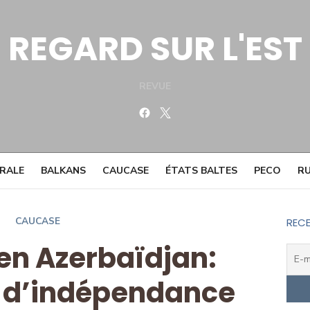
REGARD SUR L'EST
REVUE
Facebook
Twitter
TRALE
BALKANS
CAUCASE
ÉTATS BALTES
PECO
RU
CAUCASE
RECE
 en Azerbaïdjan:
 d’indépendance