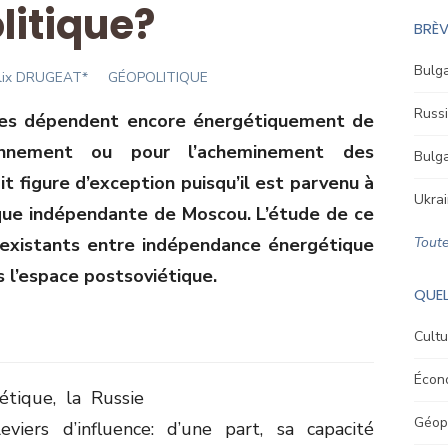
litique?
BRÈV
Bulga
uthor
lix DRUGEAT*
GÉOPOLITIQUE
Russi
ues dépendent encore énergétiquement de
ionnement ou pour l’acheminement des
Bulga
it figure d’exception puisqu’il est parvenu à
Ukrai
ique indépendante de Moscou. L’étude de ce
s existants entre indépendance énergétique
Toute
s l’espace postsoviétique.
QUEL
Cultu
Écon
tique, la Russie
Géopo
viers d’influence: d’une part, sa capacité