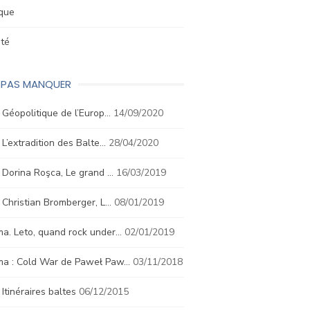
ique
été
E PAS MANQUER
. Géopolitique de l’Europ…
14/09/2020
. L’extradition des Balte…
28/04/2020
. Dorina Roşca, Le grand …
16/03/2019
. Christian Bromberger, L…
08/01/2019
a. Leto, quand rock under…
02/01/2019
ma : Cold War de Paweł Paw…
03/11/2018
. Itinéraires baltes
06/12/2015