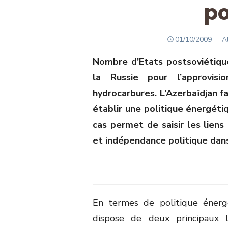
po
POSTED
A
01/10/2009
A
ON
Nombre d’Etats postsoviétiq
la Russie pour l’approvis
hydrocarbures. L’Azerbaïdjan fa
établir une politique énergét
cas permet de saisir les lien
et indépendance politique dan
En termes de politique énergé
dispose de deux principaux le