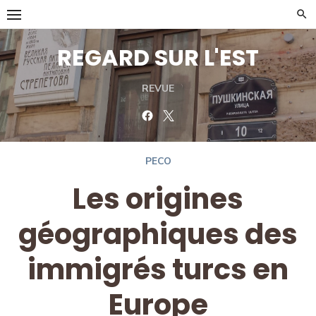
Skip
to
content
REGARD SUR L'EST
REVUE
Facebook
Twitter
PECO
Les origines
géographiques des
immigrés turcs en
Europe