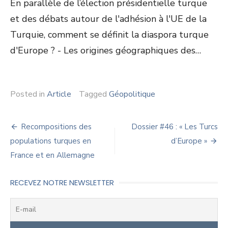
En parallèle de l’élection présidentielle turque
et des débats autour de l'adhésion à l'UE de la
Turquie, comment se définit la diaspora turque
d'Europe ? - Les origines géographiques des…
Posted in
Article
Tagged
Géopolitique
Navigation
Recompositions des
Dossier #46 : « Les Turcs
de
populations turques en
d’Europe »
France et en Allemagne
l’article
RECEVEZ NOTRE NEWSLETTER