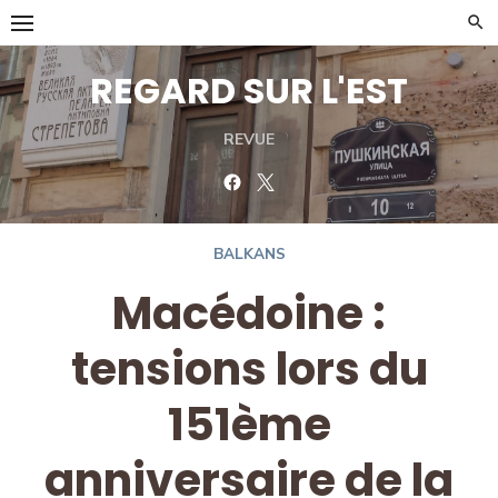
Skip
to
content
REGARD SUR L'EST
REVUE
Facebook
Twitter
BALKANS
Macédoine :
tensions lors du
151ème
anniversaire de la