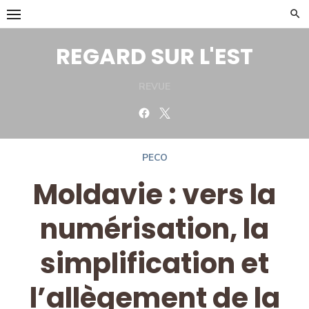
Skip
to
content
REGARD SUR L'EST
REVUE
Facebook
Twitter
PECO
Moldavie : vers la
numérisation, la
simplification et
l’allègement de la