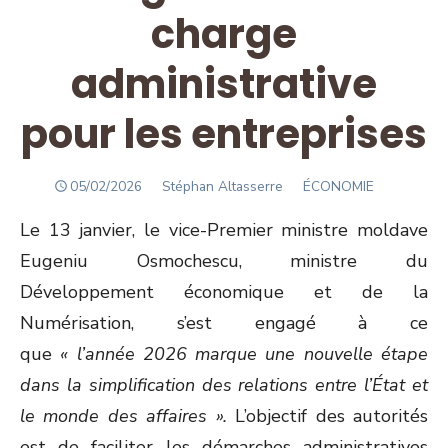
charge
administrative
pour les entreprises
POSTED
Author
05/02/2026
Stéphan Altasserre
ÉCONOMIE
ON
Le 13 janvier, le vice-Premier ministre moldave
Eugeniu Osmochescu, ministre du
Développement économique et de la
Numérisation, s’est engagé à ce
que
« l’année 2026 marque une nouvelle étape
dans la simplification des relations entre l’État et
le monde des affaires ».
L’objectif des autorités
est de faciliter les démarches administratives