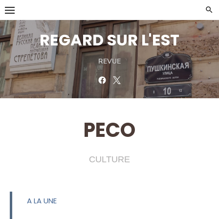
Skip
to
content
REGARD SUR L'EST
REVUE
Facebook
Twitter
PECO
CULTURE
A LA UNE