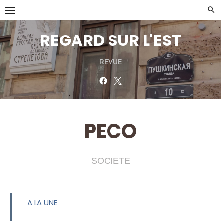
Skip
to
content
REGARD SUR L'EST
REVUE
Facebook
Twitter
PECO
SOCIETE
A LA UNE