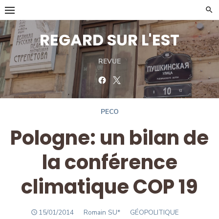
Skip
to
content
REGARD SUR L'EST
REVUE
Facebook
Twitter
PECO
Pologne: un bilan de
la conférence
climatique COP 19
POSTED
Author
15/01/2014
Romain SU*
GÉOPOLITIQUE