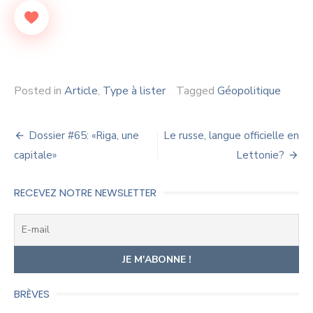
Posted in
Article
,
Type à lister
Tagged
Géopolitique
Navigation
Dossier #65: «Riga, une
Le russe, langue officielle en
de
capitale»
Lettonie?
l’article
RECEVEZ NOTRE NEWSLETTER
BRÈVES