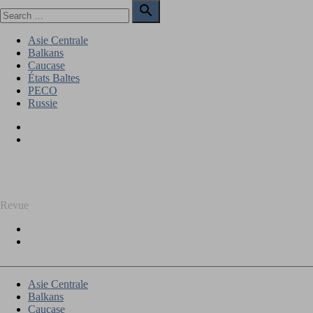
Skip
Search

to
for:
Search
content
Asie Centrale
Balkans
Caucase
États Baltes
PECO
Russie
Facebook
Twitter
REGARD SUR L'EST
Revue
Facebook
Twitter
Asie Centrale
Balkans
Caucase