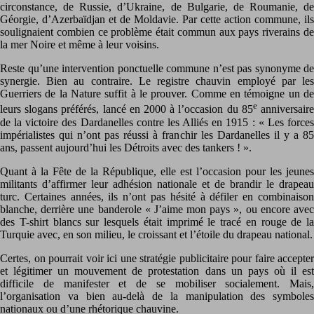
circonstance, de Russie, d’Ukraine, de Bulgarie, de Roumanie, de
Géorgie, d’Azerbaïdjan et de Moldavie. Par cette action commune, ils
soulignaient combien ce problème était commun aux pays riverains de
la mer Noire et même à leur voisins.
Reste qu’une intervention ponctuelle commune n’est pas synonyme de
synergie. Bien au contraire. Le registre chauvin employé par les
Guerriers de la Nature suffit à le prouver. Comme en témoigne un de
e
leurs slogans préférés, lancé en 2000 à l’occasion du 85
anniversair
de la victoire des Dardanelles contre les Alliés en 1915 : « Les forces
impérialistes qui n’ont pas réussi à franchir les Dardanelles il y a 85
ans, passent aujourd’hui les Détroits avec des tankers ! ».
Quant à la Fête de la République, elle est l’occasion pour les jeunes
militants d’affirmer leur adhésion nationale et de brandir le drapeau
turc. Certaines années, ils n’ont pas hésité à défiler en combinaison
blanche, derrière une banderole « J’aime mon pays », ou encore avec
des T-shirt blancs sur lesquels était imprimé le tracé en rouge de la
Turquie avec, en son milieu, le croissant et l’étoile du drapeau national.
Certes, on pourrait voir ici une stratégie publicitaire pour faire accepter
et légitimer un mouvement de protestation dans un pays où il est
difficile de manifester et de se mobiliser socialement. Mais,
l’organisation va bien au-delà de la manipulation des symboles
nationaux ou d’une rhétorique chauvine.