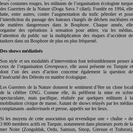
leurs costumes rouges, les militants de l’organisation écologiste turque
des Guerriers de la Nature (Doga Sava ? cïlarï). Fondée en 1994, elle
lutte, entre autres, contre l’augmentation du trafic pétrolier et pour
l’interdiction du passage des bateaux chargés de déchets nucléaires et
de matières dangereuses dans le Bosphore. Chaque année, elle
organise des opérations à sensation pour attirer, via les médias,
l’attention du public sur la multiplication des risques d’accident de
tankers dans un Bosphore de plus en plus fréquenté.
Des shows médiatisés
Son style et ses modalités d’intervention font irrésistiblement penser à
ceux de l’organisation
Greenpeace
, elle aussi présente en Turquie et
dont l’un des axes d’action concerne également la question de
l’insécurité des Détroits en matière écologique.
Les Guerriers de la Nature donnent le sentiment d’être un clone local
de la célèbre ONG. Comme elle, ils préfèrent la mise en scène
spectaculaire, mais pacifique, réalisée par quelques militants à la
mobilisation civique de masse. Autant de shows relayés par les médias
complaisants -audiovisuels et presse, appelés sur les lieux.
Si les moyens de cette association qui revendique une « chaîne » de
3 800 membres actifs en Turquie, notamment dans plusieurs ports de la
mer Noire (Zonguldak, Ordu, Samsun, Sinop, Giresun et Trabzon),