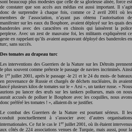
sont beaucoup plus modestes que celle de sa glorieuse aînée, force est
de constater que son accès aux médias est aussi important. Il s’agit
donc de surprendre à chaque fois, comme ce 2 avril 2001 où les
membres de l’association, n’ayant pas obtenu l’autorisation de
manifester sur les eaux du Bosphore, avaient déployé sur les quais des
banderoles avec des caractères en chinois qui laissèrent la police
perplexe. Avec un zest de mauvaise foi, les militants expliquèrent ce
geste en rappelant qu’ils avaient auparavant déployé des banderoles en
turc, sans succès.
Des tomates au drapeau turc
Les interventions des Guerriers de la Nature sur les Détroits prennent
le plus souvent comme prétexte le passage de navires incriminés. Ainsi
er
le 1
juillet 2001, après le passage -le 21 et le 24 du mois- de bateau
en provenance de Russie et chargés de déchets nucléaires, ils avaient
lancé plusieurs kilos de tomates sur le « Arsi », un tanker russe. « Nous
aurions pu lancer des œufs sur les tankers pollueurs, mais on nous
aurait accusés de polluer le Bosphore avec les coquilles, nous avons
donc préféré les tomates ! », allaient-ils se justifier.
Le combat des Guerriers de la Nature est pourtant sérieux. Il les
conduit ponctuellement à s’associer avec d’autres organisations
er
internationales. Ce fut le cas le 1
juillet 2001, où ils étaient intervenus
aux côtés de 224 associations venues de Turquie, mais aussi, pour la