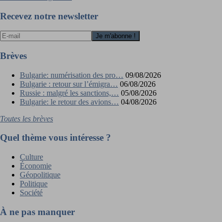
de
l’article
Recevez notre newsletter
Brèves
Bulgarie: numérisation des pro…
09/08/2026
Bulgarie : retour sur l’émigra…
06/08/2026
Russie : malgré les sanctions,…
05/08/2026
Bulgarie: le retour des avions…
04/08/2026
Toutes les brèves
Quel thème vous intéresse ?
Culture
Économie
Géopolitique
Politique
Société
À ne pas manquer