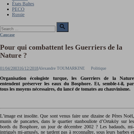
États Baltes
PECO
Russie
Search

for:
Search
Caucase
Pour qui combattent les Guerriers de la
Nature ?
Posted
Author
01/04/2003
16/12/2018
Alexandre TOUMARKINE
Politique
on
Organisation écologiste turque, les Guerriers de la Nature
entendent préserver les eaux du Bosphore. Et, semble-t-il, par
tous les moyens nécessaires, du lancé de tomates au chauvinisme.
L’image est insolite. Que sont venus faire une dizaine de Pères Noël,
munis de pancartes, dans le quartier stanbouliote d’Ortaköy sur les
bords du Bosphore, un jour de décembre 2002 ? Les badauds, mi-
intrigués mi-amusés, ne tardent pas à reconnaître, sous leurs barbes et