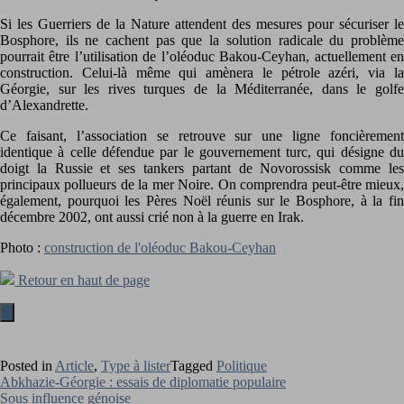
Si les Guerriers de la Nature attendent des mesures pour sécuriser le
Bosphore, ils ne cachent pas que la solution radicale du problème
pourrait être l’utilisation de l’oléoduc Bakou-Ceyhan, actuellement en
construction. Celui-là même qui amènera le pétrole azéri, via la
Géorgie, sur les rives turques de la Méditerranée, dans le golfe
d’Alexandrette.
Ce faisant, l’association se retrouve sur une ligne foncièrement
identique à celle défendue par le gouvernement turc, qui désigne du
doigt la Russie et ses tankers partant de Novorossisk comme les
principaux pollueurs de la mer Noire. On comprendra peut-être mieux,
également, pourquoi les Pères Noël réunis sur le Bosphore, à la fin
décembre 2002, ont aussi crié non à la guerre en Irak.
Photo :
construction de l'oléoduc Bakou-Ceyhan
Retour en haut de page
Posted in
Article
,
Type à lister
Tagged
Politique
Navigation
Abkhazie-Géorgie : essais de diplomatie populaire
Sous influence génoise