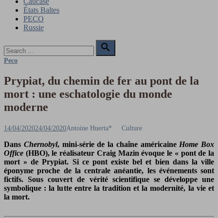
Caucase
États Baltes
PECO
Russie
Search

for:
Search
Peco
Prypiat, du chemin de fer au pont de la
mort : une eschatologie du monde
moderne
Posted
Author
14/04/2020
24/04/2020
Antoine Huerta*
Culture
on
Dans
Chernobyl
, mini-série de la chaîne américaine
Home Box
Office
(HBO), le réalisateur Craig Mazin évoque le « pont de la
mort » de Prypiat. Si ce pont existe bel et bien dans la ville
éponyme proche de la centrale anéantie, les événements sont
fictifs. Sous couvert de vérité scientifique se développe une
symbolique : la lutte entre la tradition et la modernité, la vie et
la mort.