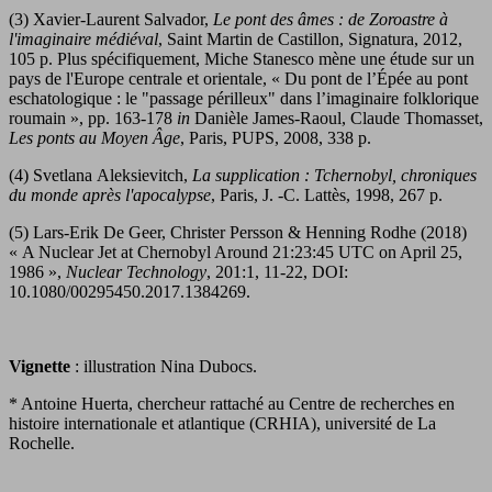
(3) Xavier-Laurent Salvador,
Le pont des âmes : de Zoroastre à
l'imaginaire médiéval
, Saint Martin de Castillon, Signatura, 2012,
105 p. Plus spécifiquement, Miche Stanesco mène une étude sur un
pays de l'Europe centrale et orientale, « Du pont de l’Épée au pont
eschatologique : le "passage périlleux" dans l’imaginaire folklorique
roumain », pp. 163-178
in
Danièle James-Raoul, Claude Thomasset,
Les ponts au Moyen Âge
, Paris, PUPS, 2008, 338 p.
(4) Svetlana Aleksievitch,
La supplication : Tchernobyl, chroniques
du monde après l'apocalypse
, Paris, J. -C. Lattès, 1998, 267 p.
(5) Lars-Erik De Geer, Christer Persson & Henning Rodhe (2018)
« A Nuclear Jet at Chernobyl Around 21:23:45 UTC on April 25,
1986 »,
Nuclear Technology
, 201:1, 11-22, DOI:
10.1080/00295450.2017.1384269.
Vignette
: illustration Nina Dubocs.
* Antoine Huerta, chercheur rattaché au Centre de recherches en
histoire internationale et atlantique (CRHIA), université de La
Rochelle.