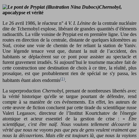
Chernobyl
,
apocalypse et vérité
Le 26 avril 1986, le réacteur n° 4
V. I. Lénine
de la centrale nucléaire
dite de Tchernobyl explose, libérant de grandes quantités d’éléments
radioactifs. La ville voisine de Prypiat est en première ligne. Une des
routes en direction de la centrale, distante de quelques kilomètres au
Sud, croise une voie de chemin de fer reliant la station de Yaniv.
Une légende tenace veut que, durant la nuit de l’accident, des
habitants se déplacèrent sur ce pont pour assister au spectacle et
furent gravement irradiés. Si aujourd’hui le tourisme macabre fait de
cette construction une destination de choix à ce titre, la réalité, plus
prosaïque, est que probablement rien de spécial ne s'y passa, les
(1)
habitants étant alors endormis
.
La superproduction
Chernobyl
, prenant de nombreuses libertés avec
la vérité historique qu'elle se targue pourtant de défendre, rend
compte à sa manière de ces événements. En effet, les auteurs de
cette œuvre de fiction concluent par cette tirade du scientifique russe
Valeri Legassov, directeur de l’Institut Kourtchatov de l'énergie
atomique et acteur essentiel de la gestion de crise : «
Être
scientifique, c'est être naïf. Nous voulons tellement découvrir la
vérité que nous ne voyons pas que peu de gens veulent vraiment que
nous la découvrions. Mais elle est toujours là, que nous la voyions