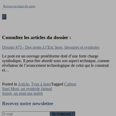
Retour en haut de page
Consultez les articles du dossier :
Dossier #75 - Des ponts à l’Est: liens, blessures et symboles
Le pont est un ouvrage protéiforme doté d’une forte charge
symbolique. Il peut être abordé sous son aspect technique, comme
révélateur de l’avancement technologique de celui qui le construit
et…
Posted in
Article
,
Type à lister
Tagged
Culture
Navigation
Stari Most, un symbole fatigué
Sopot, un pont qui guérit
de
l’article
Recevez notre newsletter