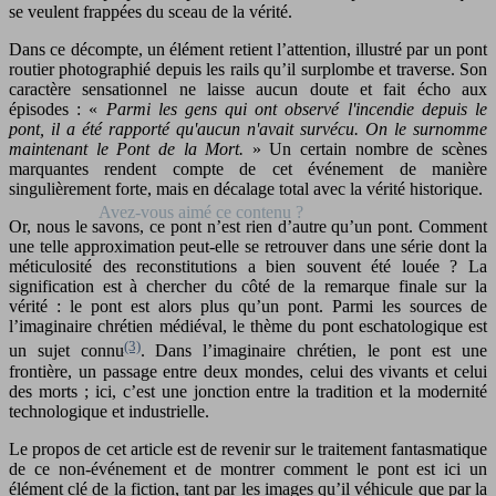
se veulent frappées du sceau de la vérité.
Dans ce décompte, un élément retient l’attention, illustré par un pont
routier photographié depuis les rails qu’il surplombe et traverse. Son
caractère sensationnel ne laisse aucun doute et fait écho aux
épisodes : «
Parmi les gens qui ont observé l'incendie depuis le
pont, il a été rapporté qu'aucun n'avait survécu. On le surnomme
maintenant le Pont de la Mort.
» Un certain nombre de scènes
marquantes rendent compte de cet événement de manière
singulièrement forte, mais en décalage total avec la vérité historique.
Or, nous le savons, ce pont n’est rien d’autre qu’un pont. Comment
une telle approximation peut-elle se retrouver dans une série dont la
méticulosité des reconstitutions a bien souvent été louée ? La
signification est à chercher du côté de la remarque finale sur la
vérité : le pont est alors plus qu’un pont. Parmi les sources de
l’imaginaire chrétien médiéval, le thème du pont eschatologique est
(3)
un sujet connu
. Dans l’imaginaire chrétien, le pont est une
frontière, un passage entre deux mondes, celui des vivants et celui
des morts ; ici, c’est une jonction entre la tradition et la modernité
technologique et industrielle.
Le propos de cet article est de revenir sur le traitement fantasmatique
de ce non-événement et de montrer comment le pont est ici un
élément clé de la fiction, tant par les images qu’il véhicule que par la