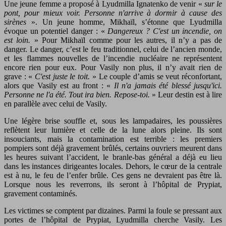
Une jeune femme a proposé à Lyudmilla Ignatenko de venir «
sur le
pont, pour mieux voir. Personne n'arrive à dormir à cause des
sirènes
». Un jeune homme, Mikhaïl, s’étonne que Lyudmilla
évoque un potentiel danger : «
Dangereux ? C'est un incendie, on
est loin.
» Pour Mikhaïl comme pour les autres, il n’y a pas de
danger. Le danger, c’est le feu traditionnel, celui de l’ancien monde,
et les flammes nouvelles de l’incendie nucléaire ne représentent
encore rien pour eux. Pour Vasily non plus, il n’y avait rien de
grave : «
C'est juste le toit.
» Le couple d’amis se veut réconfortant,
alors que Vasily est au front : «
Il n'a jamais été blessé jusqu'ici.
Personne ne l'a été. Tout ira bien. Repose-toi.
» Leur destin est à lire
en parallèle avec celui de Vasily.
Une légère brise souffle et, sous les lampadaires, les poussières
reflètent leur lumière et celle de la lune alors pleine. Ils sont
insouciants, mais la contamination est terrible : les premiers
pompiers sont déjà gravement brûlés, certains ouvriers meurent dans
les heures suivant l’accident, le branle-bas général a déjà eu lieu
dans les instances dirigeantes locales. Dehors, le cœur de la centrale
est à nu, le feu de l’enfer brûle. Ces gens ne devraient pas être là.
Lorsque nous les reverrons, ils seront à l’hôpital de Prypiat,
gravement contaminés.
Les victimes se comptent par dizaines. Parmi la foule se pressant aux
portes de l’hôpital de Prypiat, Lyudmilla cherche Vasily. Les