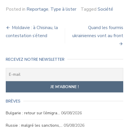
Posted in
Reportage
,
Type à lister
Tagged
Société
Navigation
Moldavie : à Chisinau, la
Quand les fourmis
de
contestation s’étend
ukrainiennes vont au front
l’article
RECEVEZ NOTRE NEWSLETTER
BRÈVES
Bulgarie : retour sur l’émigra…
06/08/2026
Russie : malgré les sanctions,…
05/08/2026