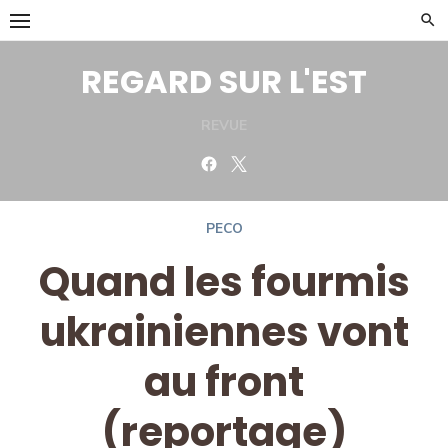
Skip
to
content
REGARD SUR L'EST
REVUE
Facebook
Twitter
PECO
Quand les fourmis
ukrainiennes vont
au front
(reportage)