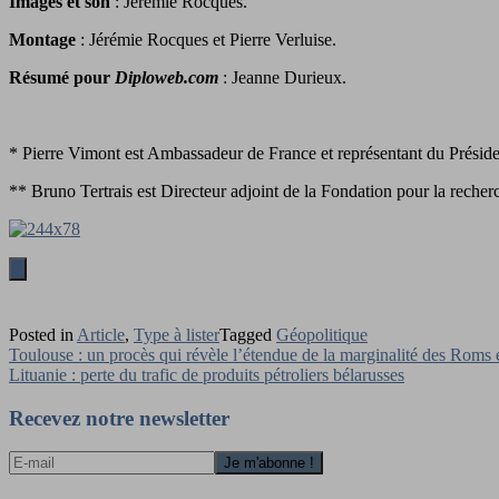
Images et son
: Jérémie Rocques.
Montage
: Jérémie Rocques et Pierre Verluise.
Résumé pour
Diploweb.com
: Jeanne Durieux.
* Pierre Vimont est Ambassadeur de France et représentant du Président
** Bruno Tertrais est Directeur adjoint de la Fondation pour la recher
Posted in
Article
,
Type à lister
Tagged
Géopolitique
Navigation
Toulouse : un procès qui révèle l’étendue de la marginalité des Roms 
Lituanie : perte du trafic de produits pétroliers bélarusses
de
l’article
Recevez notre newsletter