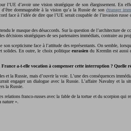
our l’UE d’avoir une vision stratégique de son élargissement. En eff
e d’être dommageable à la vision qu’a la Russie de son
étranger imm
rd face à l’idée de dire que l’UE serait coupable de l’invasion russe 
ntendu le masque des désaccords. Sur la question de l’architecture de co
les décisions stratégiques de ses partenaires immédiats, contraire au pr
 son scepticisme face à l’attitude des représentants. On semble, lorsqu’
t solides. En outre, le choix politique
eurasien
du Kremlin est aussi d
 France a-t-elle vocation à compenser cette interruption ? Quelle r
es et la Russie, mais d’ouvrir la voie. L’une des conséquences immédia
rrait engager un dialogue avec la Russie. L’affaire Navalny et la sit
rs la Russie.
s relations franco-russes avec la fable de la tortue et du scorpion qui 
a nature ».