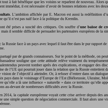
 il est tout à fait bénéfique que les voisins se reparlent de nouveau. A
ent immédiat, il est nécessaire d’avoir de bonnes relations avec les deux
sultats
. L’ambition affichée par E. Macron est aussi la redéfinition d’
e qu’il n’est pas naïf face à la politique du Kremlin.
ont été prises a suscité des critiques. On souffre d’
une baisse de cr
e, mais il semble difficile de persuader les partenaires européens de la
c la Russie face à un pays avec lequel il faut être dans le pur rapport de
ine.
partagé par de grands connaisseurs. Sur le point de la méthode, on peut c
mbassadeur souligne que cette attitude relève vraiment du tempéramen
 malentendus peuvent tomber après des explications, et engager des dis
nçaise de l’UE qui pourrait jouer dans la relation que la Russie entretient
 vision de l’objectif à atteindre. Or, à refuser d’entrer dans un dialogu
six pays dans le voisinage d’Europe de l’Est (Biélorussie, Ukraine, Mo
 qu’elle a là une influence « naturelle » dans ce territoire qu’elle app
llons au-devant de nombreuses difficultés avec la Russie.
n 2014, la capitale européenne voyait cette crise arriver depuis des ann
e une simple question de négociation commerciale. Il faut alors une vis
péenne.