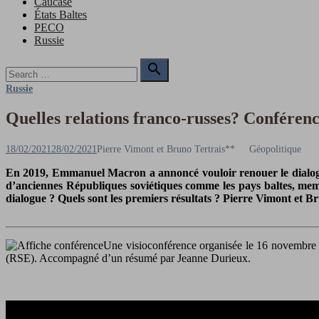
Caucase
États Baltes
PECO
Russie
Search

for:
Search
Russie
Quelles relations franco-russes? Conférenc
Posted
Author
18/02/2021
28/02/2021
Pierre Vimont et Bruno Tertrais**
Géopolitique
on
En 2019, Emmanuel Macron a annoncé vouloir renouer le dialogue
d’anciennes Républiques soviétiques comme les pays baltes, mem
dialogue ? Quels sont les premiers résultats ? Pierre Vimont et Br
Une visioconférence organisée le 16 novembre 
(RSE). Accompagné d’un résumé par Jeanne Durieux.