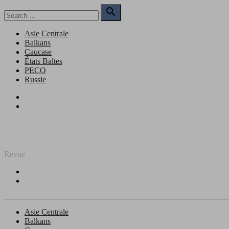
Skip
Search

to
for:
Search
content
Asie Centrale
Balkans
Caucase
États Baltes
PECO
Russie
Facebook
Twitter
REGARD SUR L'EST
Revue
Facebook
Twitter
Asie Centrale
Balkans