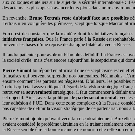
aux colloques et ateliers sur le sujet de la sécurité internationale :
des acteurs les plus aptes à avancer leurs pions dans notre environnem
En revanche,
Bruno Tertrais reste dubitatif face aux possibles ré
Tertrais n’en voit guère les prémisses, sceptique lorsque Macron affirm
Force est de constater que la manière dont les initiatives françaises 
initiatives françaises
. Que la France parle à la Russie est souhaitabl
prévenir les bases d’une reprise de dialogue bilatéral avec la Russie.
Il faudra patienter pour avoir un bilan plus définitif. La France est ave
la société civile, mais c’est encore aujourd’hui le scepticisme qui dom
Pierre Vimont
lui répond en affirmant que ce scepticisme est en effet 
françaises qui peuvent surprendre nos partenaires. Néanmoins, l’A
ensuite comment les partenaires réagissent. D’ailleurs, les possibles
Tertrais qui était assez critique à l’égard de la vision stratégique fra
retrouver sa
souveraineté
stratégique, il faut commencer à définir une
cet objectif. Ainsi, avec la politique de
partenariat oriental
avec les 
leur adhésion à l’UE. Dans cette zone complexe où la Russie considère
pas capables de définir la vision stratégique de ce partenariat, nous a
Pierre Vimont ajoute qu’ayant vécu la crise ukrainienne à Bruxelles e
avaient considéré le problème ukrainien en le traitant seulement comm
la Russie semble être la bonne manière de nourrir cette réflexion euro