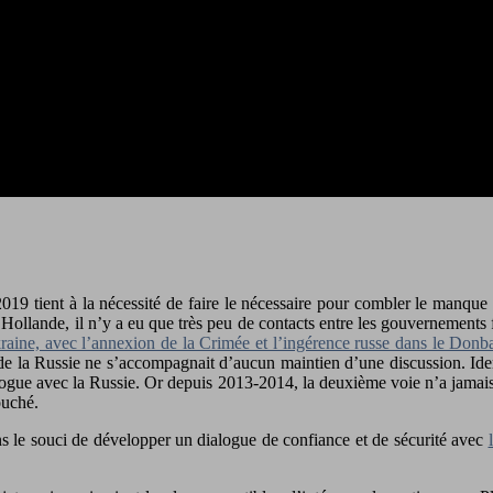
 tient à la nécessité de faire le nécessaire pour combler le manque 
Hollande, il n’y a eu que très peu de contacts entre les gouvernements fr
raine, avec l’annexion de la Crimée et l’ingérence russe dans le Donb
d de la Russie ne s’accompagnait d’aucun maintien d’une discussion. Ide
ialogue avec la Russie. Or depuis 2013-2014, la deuxième voie n’a jama
ouché.
ns le souci de développer un dialogue de confiance et de sécurité avec