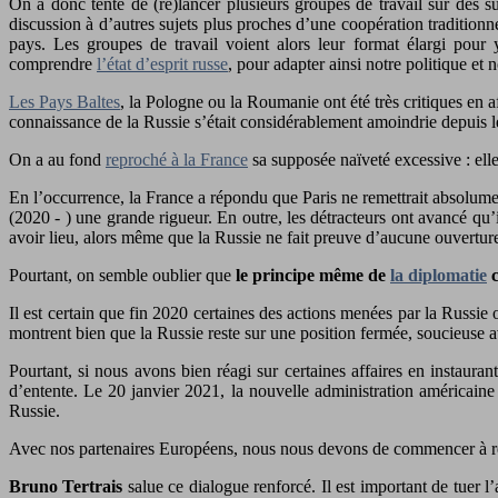
On a donc tenté de (re)lancer plusieurs groupes de travail sur des suj
discussion à d’autres sujets plus proches d’une coopération traditionne
pays. Les groupes de travail voient alors leur format élargi pour
comprendre
l’état d’esprit russe
, pour adapter ainsi notre politique et 
Les Pays Baltes
, la Pologne ou la Roumanie ont été très critiques en a
connaissance de la Russie s’était considérablement amoindrie depuis l
On a au fond
reproché à la France
sa supposée naïveté excessive : elle
En l’occurrence, la France a répondu que Paris ne remettrait absolume
(2020 - ) une grande rigueur. En outre, les détracteurs ont avancé qu’i
avoir lieu, alors même que la Russie ne fait preuve d’aucune ouverture 
Pourtant, on semble oublier que
le principe même de
la diplomatie
c
Il est certain que fin 2020 certaines des actions menées par la Russie
montrent bien que la Russie reste sur une position fermée, soucieuse av
Pourtant, si nous avons bien réagi sur certaines affaires en instauran
d’entente. Le 20 janvier 2021, la nouvelle administration américaine 
Russie.
Avec nos partenaires Européens, nous nous devons de commencer à réflé
Bruno Tertrais
salue ce dialogue renforcé. Il est important de tuer l