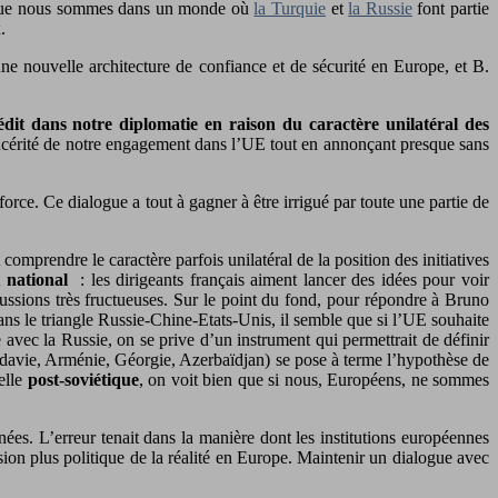
lors que nous sommes dans un monde où
la Turquie
et
la Russie
font partie
.
une nouvelle architecture de confiance et de sécurité en Europe, et B.
édit dans notre diplomatie en raison du caractère unilatéral des
 sincérité de notre engagement dans l’UE tout en annonçant presque sans
 force. Ce dialogue a tout à gagner à être irrigué par toute une partie de
omprendre le caractère parfois unilatéral de la position des initiatives
t
national
: les dirigeants français aiment lancer des idées pour voir
cussions très fructueuses. Sur le point du fond, pour répondre à Bruno
 dans le triangle Russie-Chine-Etats-Unis, il semble que si l’UE souhaite
e avec la Russie, on se prive d’un instrument qui permettrait de définir
ldavie, Arménie, Géorgie, Azerbaïdjan) se pose à terme l’hypothèse de
elle
post-soviétique
, on voit bien que si nous, Européens, ne sommes
ées. L’erreur tenait dans la manière dont les institutions européennes
ion plus politique de la réalité en Europe. Maintenir un dialogue avec