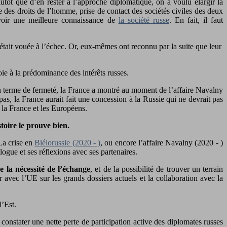
Plutôt que d’en rester à l’approche diplomatique, on a voulu élargir la
se des droits de l’homme, prise de contact des sociétés civiles des deux
avoir une meilleure connaissance de
la société russe
. En fait, il faut
e était vouée à l’échec. Or, eux-mêmes ont reconnu par la suite que leur
oie à la prédominance des intérêts russes.
En terme de fermeté, la France a montré au moment de l’affaire Navalny
pas, la France aurait fait une concession à la Russie qui ne devrait pas
 la France et les Européens.
stoire le prouve bien.
La crise en
Biélorussie (2020 - )
, ou encore l’affaire Navalny (2020 - )
logue et ses réflexions avec ses partenaires.
 la nécessité de l’échange
, et de la possibilité de trouver un terrain
 avec l’UE sur les grands dossiers actuels et la collaboration avec la
l’Est.
constater une nette perte de participation active des diplomates russes