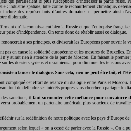
ets qui paraissaient le plus susceptibles d’intéresser la partie russe. 
lle : industrie spatiale, lutte contre le réchauffement climatique, défen
 y inclure des représentants d’autres domaines et permettre ainsi d’
notre diplomatie.
ffirmant qu’ils connaissaient bien la Russie et que l’entreprise français
eur prise d’indépendance. On tente donc de rétablir aussi ce dialogue.
 renoncerait à ses principes, et diviserait les Européens pour ouvrir la v
nt pas en cause la solidarité européenne et les mesures de Bruxelles. 
l n’y aurait rien à attendre de la part de Moscou. En faisant le premier 
sur les dossiers syriens et ukrainiens... pour diminuer les tensions avec
onsiste à lancer le dialogue. Sans cela, rien ne peut être fait, et l’Hi
 ont compliqué cet effort de relance du dialogue entre Paris et Moscou. 
ant tout de défendre ses intérêts propres sans chercher à partager le dia
t des sanctions, il
faut surmonter cette méfiance pour convaincre de
verra probablement un partenaire américain plus soucieux de travailler
chir sur la redéfinition de notre politique avec les pays d’Europe de 
’argument selon lequel « on a cessé de parler avec la Russie ». On a pu 