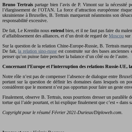
Bruno Tertrais
partage bien l’avis de P. Vimont sur la nécessité p
l’élargissement de l’OTAN. La force d’attraction européenne risqu
ukrainienne à Bruxelles, B. Tertrais marquerait néanmoins son désacco
responsabilité excessive.
De fait, Le Kremlin nous
entend
bien, et il ne faut pas faire du male
d’affaiblissement des alliances, et d’un droit de regard de
Moscou
sur 
Sur la question de la relation Chine-Europe-Russie, B. Tertrais marque
De fait,
la relation sino-russe
est construite sur des bases anciennes e
penser qu’on puisse faire pencher la balance d’un côté ou de l’autre.
Concernant l’Europe et l’interruption des relations Russie-UE, la
Notre rôle n’est pas de compenser l’absence de dialogue entre Bruxell
portant sur la question de définir les domaines dans lesquels on pou
considèrent que le moment n’est pas opportun pour faire un geste enve
Finalement, observe B. Tertrais, nous pourrions dresser un parallèle de
tortue qui l’aide pourtant, et lui explique finalement que c’est « dans s
Copyright pour le résumé Février 2021-Durieux/Diploweb.com.