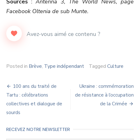
Sources
:
Antenna 3, The World News, page
Facebook Oltenia de sub Munte.
Posted in
Brève
,
Type indépendant
Tagged
Culture
Navigation
100 ans du traité de
Ukraine : commémoration
de
Tartu : célébrations
de résistance à l’occupation
collectives et dialogue de
de la Crimée
l’article
sourds
RECEVEZ NOTRE NEWSLETTER