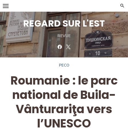
Skip
to
content
REGARD SUR L'EST
REVUE
Facebook
Twitter
PECO
Roumanie : le parc
national de Buila-
Vânturariţa vers
l’UNESCO