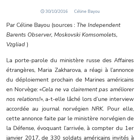
POSTED
Author
30/10/2016
Céline Bayou
ON
Par Céline Bayou (sources :
The Independent
Barents Observer, Moskovski Komsomolets,
Vzgliad
)
La porte-parole du ministère russe des Affaires
étrangères, Maria Zakharova, a réagi à l’annonce
du déploiement prochain de Marines américains
en Norvège: «
Cela ne va clairement pas améliorer
nos relations!
», a-t-elle lâché lors d’une interview
accordée au journal norvégien
NRK
. Pour elle,
cette annonce faite par le ministère norvégien de
la Défense, évoquant l’arrivée, à compter du 1er
janvier 2017, de 330 soldats américains invités à