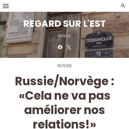
Skip
to
content
REGARD SUR L'EST
REVUE
Facebook
Twitter
RUSSIE
Russie/Norvège :
«Cela ne va pas
améliorer nos
relations!»