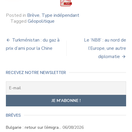
Posted in
Brève
,
Type indépendant
Tagged
Géopolitique
Navigation
Turkménistan : du gaz à
Le ‘NB8’ : au nord de
de
prix d’ami pour la Chine
l’Europe, une autre
diplomatie
l’article
RECEVEZ NOTRE NEWSLETTER
BRÈVES
Bulgarie : retour sur l’émigra…
06/08/2026