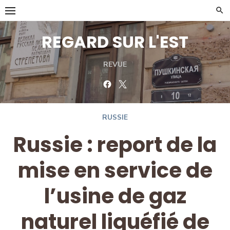
Skip
to
content
REGARD SUR L'EST
REVUE
Facebook
Twitter
RUSSIE
Russie : report de la
mise en service de
l’usine de gaz
naturel liquéfié de