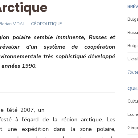
Arctique
BRÈV
Bulga
Author
Florian VIDAL
GÉOPOLITIQUE
Russi
gion polaire semble imminente, Russes et
Bulga
révaloir d’un système de coopération
vironnementale très sophistiqué développé
Ukrai
s années 1990.
Toute
QUEL
Cultu
e l’été 2007, un
Écon
festé à l’égard de la région arctique. Les
Géopo
nt une expédition dans la zone polaire,