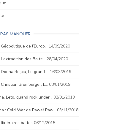
ique
été
E PAS MANQUER
. Géopolitique de l’Europ…
14/09/2020
. L’extradition des Balte…
28/04/2020
. Dorina Roşca, Le grand …
16/03/2019
. Christian Bromberger, L…
08/01/2019
a. Leto, quand rock under…
02/01/2019
ma : Cold War de Paweł Paw…
03/11/2018
. Itinéraires baltes
06/12/2015