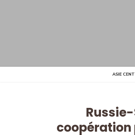
Skip
to
content
ASIE CEN
Russie-
coopération 