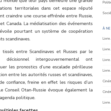
 du monde que leur pays demeure une grande
Polit
cations territoriales dans cet espace réputé
Soci
sant craindre une course effrénée entre Russie,
 et Canada. La médiatisation des événements
À N
évoile pourtant un système de coopération
ats scandinaves.
Livre
Livre
t tissés entre Scandinaves et Russes par le
 décisionnel intergouvernemental ont
Livre
er les pronostics d’une escalade périlleuse
Livre
tion entre les autorités russes et scandinaves,
Ciném
e confiance, freine en effet les risques d’un
 Le Conseil Otan-Russie évoque également la
Ciné
 agenda politique.
Livre
ultiples facettes