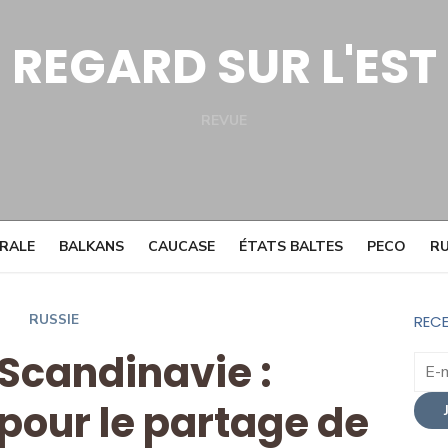
REGARD SUR L'EST
REVUE
Facebook
Twitter
TRALE
BALKANS
CAUCASE
ÉTATS BALTES
PECO
RU
RUSSIE
RECE
Scandinavie :
pour le partage de