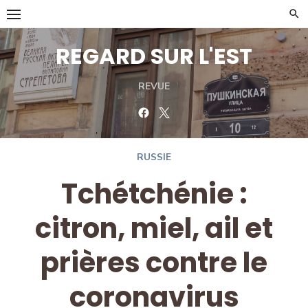
Skip
to
content
REGARD SUR L'EST
REVUE
Facebook
Twitter
RUSSIE
Tchétchénie :
citron, miel, ail et
prières contre le
coronavirus