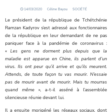
POSTED
Author
14/03/2020
Céline Bayou
SOCIÉTÉ
ON
Le président de la république de Tchétchénie
Ramzan Kadyrov s’est adressé aux fonctionnaires
de la république en leur demandant de ne pas
paniquer face à la pandémie de coronavirus :
«
Les gens ne dorment plus depuis que la
maladie est apparue en Chine, ils parlent d’un
virus. Ils ont peur qu’il arrive et qu’ils meurent.
Attends, de toute façon tu vas mourir. N’essaie
pas de mourir avant de mourir. Mais tu mourras
quand même
», a-t-il asséné à l’assemblée
silencieuse réunie devant lui.
Il a ensuite morigéné les réseaux sociaux, dont