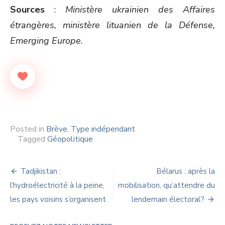
Sources
:
Ministère ukrainien des Affaires
étrangères, ministère lituanien de la Défense,
Emerging Europe
.
Posted in
Brève
,
Type indépendant
Tagged
Géopolitique
Navigation
Tadjikistan :
Bélarus : après la
de
l’hydroélectricité à la peine,
mobilisation, qu’attendre du
les pays voisins s’organisent
lendemain électoral?
l’article