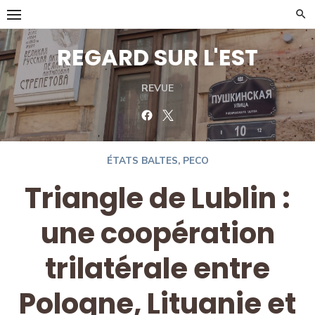
Skip
to
content
REGARD SUR L'EST
REVUE
Facebook
Twitter
ÉTATS BALTES
,
PECO
Triangle de Lublin :
une coopération
trilatérale entre
Pologne, Lituanie et