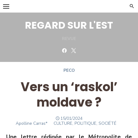
Skip
to
content
REGARD SUR L'EST
REVUE
Facebook
Twitter
PECO
Vers un ‘raskol’
moldave ?
POSTED
15/01/2024
Author
ON
Apolline Carras*
CULTURE, POLITIQUE, SOCIÉTÉ
Une lettre rédigée par le Métropolite de