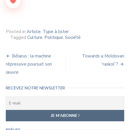
Posted in
Article
,
Type à lister
Tagged
Culture
,
Politique
,
Société
Navigation
Bélarus : la machine
Towards a Moldovan
de
répressive poursuit son
“raskol”?
œuvre
l’article
RECEVEZ NOTRE NEWSLETTER
BRÈVES