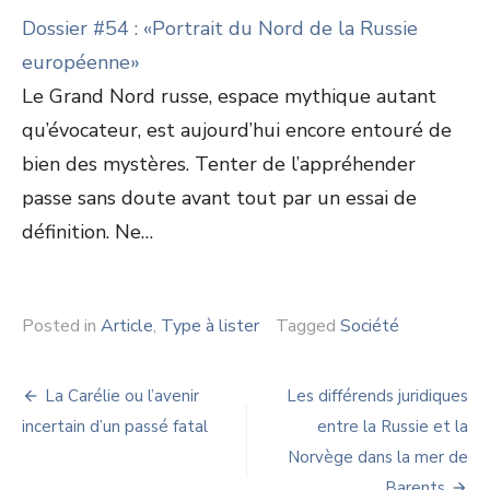
Dossier #54 : «Portrait du Nord de la Russie
européenne»
Le Grand Nord russe, espace mythique autant
qu’évocateur, est aujourd’hui encore entouré de
bien des mystères. Tenter de l’appréhender
passe sans doute avant tout par un essai de
définition. Ne…
Posted in
Article
,
Type à lister
Tagged
Société
Navigation
La Carélie ou l’avenir
Les différends juridiques
de
incertain d’un passé fatal
entre la Russie et la
Norvège dans la mer de
l’article
Barents