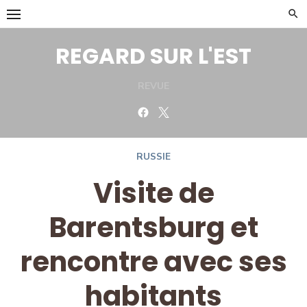
Skip
to
content
REGARD SUR L'EST
REVUE
Facebook
Twitter
RUSSIE
Visite de
Barentsburg et
rencontre avec ses
habitants