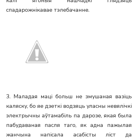
калі ягоныя нашчадкі глядзяць
спадарожнікавае тэлебачанне.
3. Маладая маці больш не змушаная вазiць
каляску, бо яе дзеткі водзяць уласны невялічкі
электрычны аўтамабіль па дарозе, якая была
пабудаваная пасля таго, як адна пажылая
жанчына напісала асабісты ліст да