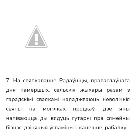
7. На святкаванне Радаўніцы, праваслаўнага
дня памёршых, сельскія жыхары разам з
гарадскімі сваякамі наладжваюць невялічкія
святы на могілках продкаў, дзе яны
напіваюцца ды вядуць гутаркі пра сямейны
бізнэс, дзіцячыя ўспаміны і, канешне, рабалку.