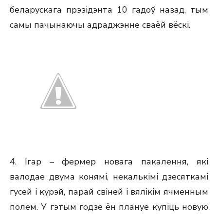
беларускага прэзідэнта 10 гадоў назад, тым
самы пачынаючы адраджэнне сваёй вёскі.
4. Ігар – фермер новага пакалення, які
валодае двума конямі, некалькімі дзесяткамі
гусей і курэй, парай свіней і вялікім ячменным
полем. У гэтым годзе ён плануе купіць новую