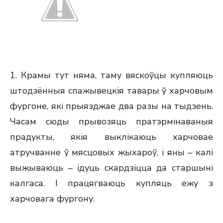
1. Крамы тут няма, таму вяскоўцы купляюць
штодзённыя спажывецкія тавары ў харчовым
фургоне, які прыязджае два разы на тыдзень.
Часам сюды прывозяць пратэрмінаваныя
прадукты, якія выклікаюць харчовае
атручванне ў мясцовых жыхароў, і яны – калі
выжываюць – ідуць скардзіцца да старшыні
калгаса. І працягваюць купляць ежу з
харчовага фургону.