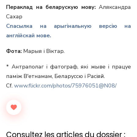
Пераклад на беларускую мову:
Аляксандра
Сахар
Спасылка на арыгінальную версію на
англійскай мове.
Фота:
Марыя i Вiктар.
* Антраполаг і фатограф, які жыве і працуе
паміж В'етнамам, Беларуссю і Расіяй.
Cf.
www.flickr.com/photos/75976051@N08/
Consultez les articles du dossier :