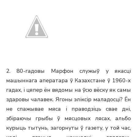
2. 80-гадовы Марфон служыў у якасці
машыннага аператара ў Казахстане ў 1960-х
гадах, і цяпер ён вядомы на ўсю вёску як самы
здаровы чалавек. Ягоны эліксір маладосці? Ён
не спажывае мяса і праводзіць свае дні,
збіраючы грыбы ў мясцовых лясах, альбо
курыць тытунь, загорнуты ў газету, у той час,