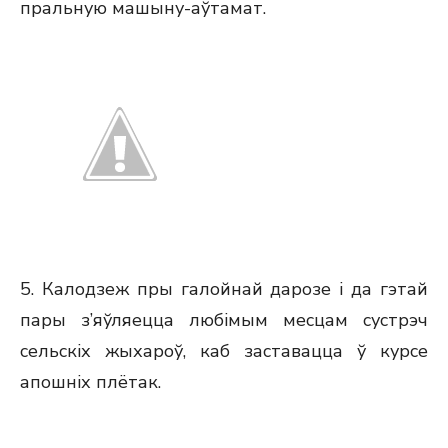
пральную машыну-аўтамат.
5. Калодзеж пры галойнай дарозе і да гэтай
пары з’яўляецца любімым месцам сустрэч
сельскіх жыхароў, каб заставацца ў курсе
апошніх плётак.