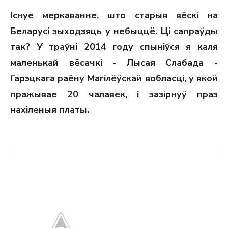
ON
Існуе меркаванне, што старыя вёскі на
Беларусі зыходзяць у небыццё. Ці сапраўды
так? У траўнi 2014 году спыніўся я каля
маленькай вёсачкi - Лысая Слабада -
Гарэцкага раёну Магілёўскай вобласці, у якой
пражывае 20 чалавек, і зазірнуў праз
нахіленыя платы.