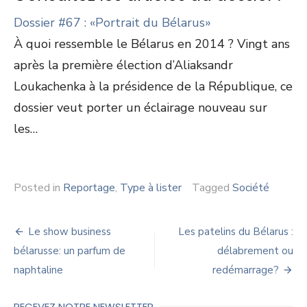
Dossier #67 : «Portrait du Bélarus»
À quoi ressemble le Bélarus en 2014 ? Vingt ans
après la première élection d’Aliaksandr
Loukachenka à la présidence de la République, ce
dossier veut porter un éclairage nouveau sur
les…
Posted in
Reportage
,
Type à lister
Tagged
Société
Navigation
Le show business
Les patelins du Bélarus :
de
bélarusse: un parfum de
délabrement ou
naphtaline
redémarrage?
l’article
RECEVEZ NOTRE NEWSLETTER