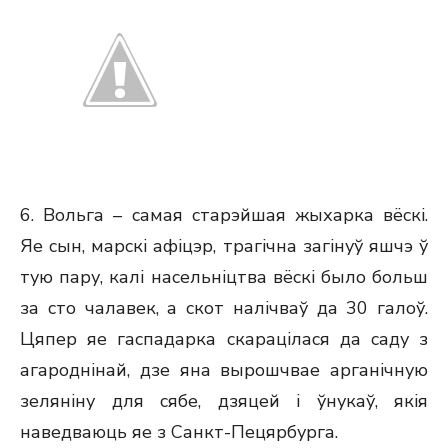
6. Вольга – самая старэйшая жыхарка вёскi.
Яе сын, марскі афіцэр, трагічна загінуў яшчэ ў
тую пару, калі насельніцтва вёскі было больш
за сто чалавек, а скот налічваў да 30 галоў.
Цяпер яе гаспадарка скарацілася да саду з
агароднінай, дзе яна вырошчвае арганічную
зеляніну для сябе, дзяцей і ўнукаў, якія
наведваюць яе з Санкт-Пецярбурга.