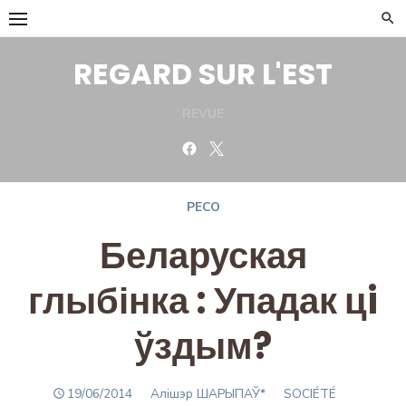
Skip
to
content
REGARD SUR L'EST
REVUE
Facebook
Twitter
PECO
Беларуская
глыбінка : Упадак цi
ўздым?
POSTED
Author
19/06/2014
Алішэр ШАРЫПАЎ*
SOCIÉTÉ