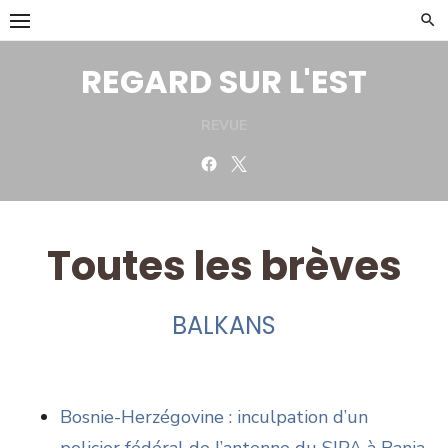
Skip
to
content
REGARD SUR L'EST
REVUE
Facebook
Twitter
Toutes les brèves
BALKANS
Bosnie-Herzégovine : inculpation d’un