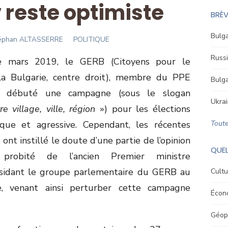
 reste optimiste
BRÈV
Bulga
thor
éphan ALTASSERRE
POLITIQUE
Russi
 mars 2019, le GERB (Citoyens pour le
a Bulgarie, centre droit), membre du PPE
Bulga
 a débuté une campagne (sous le slogan
Ukrai
village, ville, région
») pour les élections
que et agressive. Cependant, les récentes
Toute
ont instillé le doute d’une partie de l’opinion
QUEL
probité de l’ancien Premier ministre
sidant le groupe parlementaire du GERB au
Cultu
e, venant ainsi perturber cette campagne
Écon
Géopo