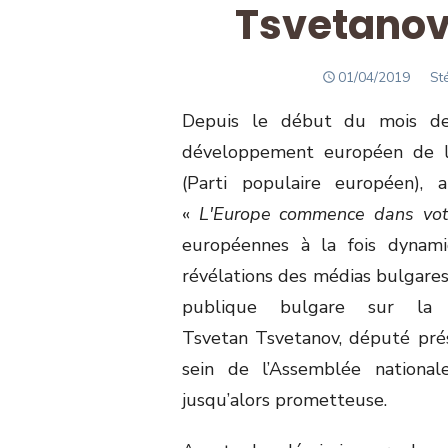
Tsvetanov
POSTED
Au
01/04/2019
St
ON
Depuis le début du mois de
développement européen de l
(Parti populaire européen),
«
L'Europe commence dans votre 
européennes à la fois dynami
révélations des médias bulgares 
publique bulgare sur la 
Tsvetan Tsvetanov, député pré
sein de l’Assemblée national
jusqu’alors prometteuse.