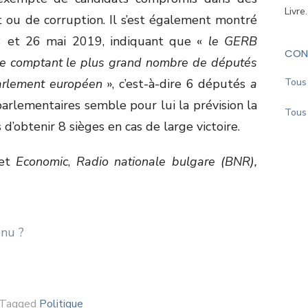
Livre
t ou de corruption. Il s’est également montré
23 et 26 mai 2019, indiquant que «
le GERB
CON
ique comptant le plus grand nombre de députés
arlement européen
», c’est-à-dire 6 députés
a
Tous 
 parlementaires semble pour lui la prévision la
Tous 
s d’obtenir 8 sièges en cas de large victoire.
et
Economic
,
Radio nationale bulgare (BNR),
Tagged
Politique