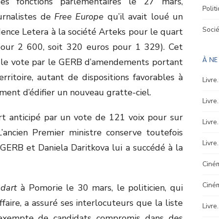
s fonctions parlementaires le 27 mars,
Polit
urnalistes de
Free Europe
qu’il avait loué un
Soci
ence Letera à la société Arteks pour le quart
pour 2 600, soit 320 euros pour 1 329). Cet
À N
c le vote par le GERB d’amendements portant
ritoire, autant de dispositions favorables à
Livre
ent d’édifier un nouveau gratte-ciel.
Livre
t anticipé par un vote de 121 voix pour sur
Livre
’ancien Premier ministre conserve toutefois
Livre
GERB et Daniela Daritkova lui a succédé à la
Ciném
Ciné
dart
à Pomorie le 30 mars, le politicien, qui
faire, a assuré ses interlocuteurs que la liste
Livre
t exempte de candidats compromis dans des