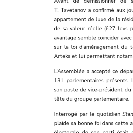
Avant de démissionner de se
T. Tsvetanov a confirmé aux jo
appartement de luxe de la résid
de sa valeur réelle (627 levs 
avantage semble coïncider ave
sur la loi d’aménagement du ter
Arteks et lui permettant notamm
L’Assemblée a accepté ce dépar
131 parlementaires présents. L
son poste de vice-président du 
tête du groupe parlementaire.
Interrogé par le quotidien
Stan
plaide sa bonne foi dans cette af
électorale de son parti étai