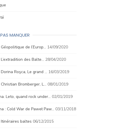
ique
été
E PAS MANQUER
. Géopolitique de l’Europ…
14/09/2020
. L’extradition des Balte…
28/04/2020
. Dorina Roşca, Le grand …
16/03/2019
. Christian Bromberger, L…
08/01/2019
a. Leto, quand rock under…
02/01/2019
ma : Cold War de Paweł Paw…
03/11/2018
. Itinéraires baltes
06/12/2015