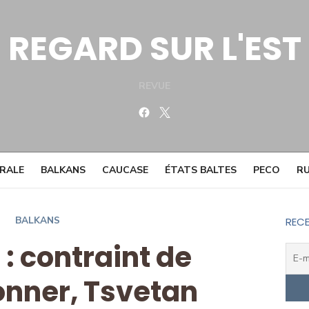
REGARD SUR L'EST
REVUE
Facebook
Twitter
TRALE
BALKANS
CAUCASE
ÉTATS BALTES
PECO
RU
BALKANS
RECE
 : contraint de
nner, Tsvetan