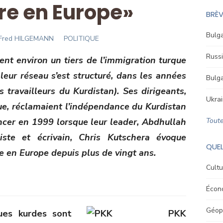
re en Europe»
BRÈV
Bulga
Author
Fred HILGEMANN
POLITIQUE
Russi
ent environ un tiers de l’immigration turque
leur réseau s’est structuré, dans les années
Bulga
 travailleurs du Kurdistan). Ses dirigeants,
Ukrai
ue, réclamaient l’indépendance du Kurdistan
oncer en 1999 lorsque leur leader, Abdhullah
Toute
iste et écrivain, Chris Kutschera évoque
QUEL
e en Europe depuis plus de vingt ans.
Cultu
Écon
Géopo
ques kurdes sont