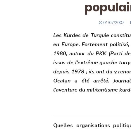
populai
POSTED
01/07/2007
ON
Les Kurdes de Turquie constitu
en Europe. Fortement politisé, 
1980, autour du PKK (Parti des
issus de l’extrême gauche turq
depuis 1978 ; ils ont du y ren
Öcalan a été arrêté. Journal
l’aventure du militantisme kurd
Quelles organisations politi