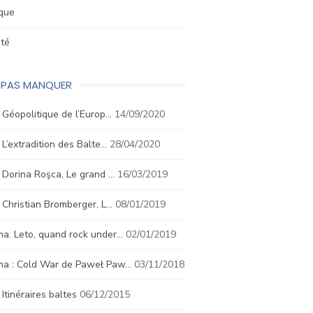
ique
été
E PAS MANQUER
. Géopolitique de l’Europ…
14/09/2020
. L’extradition des Balte…
28/04/2020
. Dorina Roşca, Le grand …
16/03/2019
. Christian Bromberger, L…
08/01/2019
a. Leto, quand rock under…
02/01/2019
ma : Cold War de Paweł Paw…
03/11/2018
. Itinéraires baltes
06/12/2015