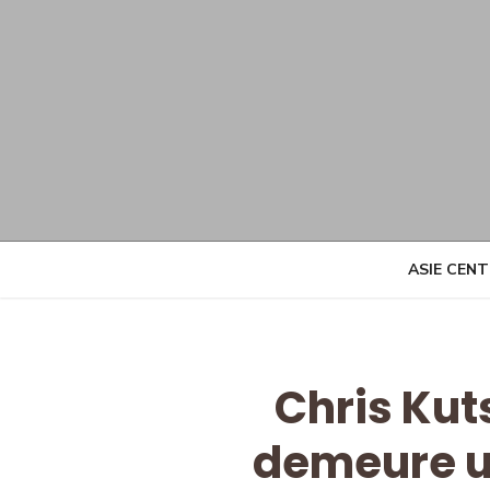
Skip
to
content
ASIE CEN
Chris Kut
demeure u