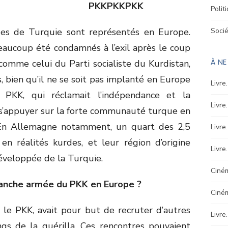
Polit
rdes de Turquie sont représentés en Europe.
Soci
eaucoup été condamnés à l’exil après le coup
À N
omme celui du Parti socialiste du Kurdistan,
 bien qu’il ne se soit pas implanté en Europe
Livre
e PKK, qui réclamait l’indépendance et la
Livre
 s’appuyer sur la forte communauté turque en
En Allemagne notamment, un quart des 2,5
Livre
en réalités kurdes, et leur région d’origine
Livre
développée de la Turquie.
Ciném
ranche armée du PKK en Europe ?
Ciné
le PKK, avait pour but de recruter d’autres
Livre
ngs de la guérilla. Ces rencontres pouvaient