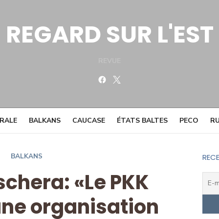
REGARD SUR L'EST
REVUE
Facebook
Twitter
TRALE
BALKANS
CAUCASE
ÉTATS BALTES
PECO
RU
BALKANS
RECE
schera: «Le PKK
ne organisation