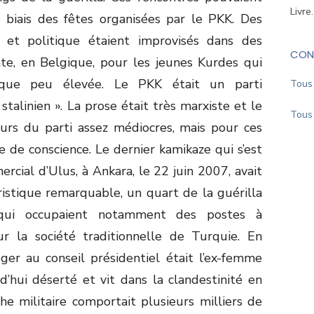
Livre
e biais des fêtes organisées par le PKK. Des
 et politique étaient improvisés dans des
CON
nte, en Belgique, pour les jeunes Kurdes qui
tique peu élevée. Le PKK était un parti
Tous 
stalinien ». La prose était très marxiste et le
Tous 
eurs du parti assez médiocres, mais pour ces
se de conscience. Le dernier kamikaze qui s’est
rcial d’Ulus, à Ankara, le 22 juin 2007, avait
ristique remarquable, un quart de la guérilla
qui occupaient notamment des postes à
ur la société traditionnelle de Turquie. En
ger au conseil présidentiel était l’ex-femme
d’hui déserté et vit dans la clandestinité en
e militaire comportait plusieurs milliers de