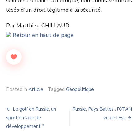
sein de l'Alliance atlantique, nous nous sentirons
lésés d'un droit légitime à la sécurité.
Par Matthieu CHILLAUD
Retour en haut de page
Posted in
Article
Tagged
Géopolitique
Navigation
Le golf en Russie, un
Russie, Pays Baltes : l’OTAN
de
sport en voie de
vu de l’Est
développement ?
l’article