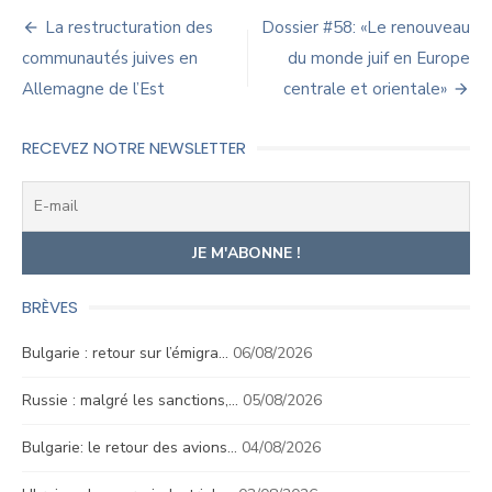
Navigation
La restructuration des
Dossier #58: «Le renouveau
de
communautés juives en
du monde juif en Europe
Allemagne de l’Est
centrale et orientale»
l’article
RECEVEZ NOTRE NEWSLETTER
BRÈVES
Bulgarie : retour sur l’émigra…
06/08/2026
Russie : malgré les sanctions,…
05/08/2026
Bulgarie: le retour des avions…
04/08/2026