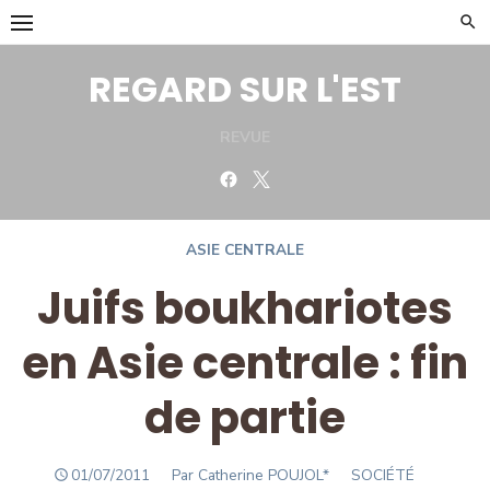
Skip
to
content
REGARD SUR L'EST
REVUE
Facebook
Twitter
ASIE CENTRALE
Juifs boukhariotes
en Asie centrale : fin
de partie
POSTED
Author
01/07/2011
Par Catherine POUJOL*
SOCIÉTÉ