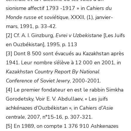
sionisme affectif 1793 -1917 » in
Cahiers du
Monde russe et soviétique
, XXXII, (1), janvier-
mars, 1991, p. 33-42.
[2] Cf. A. I. Ginzburg,
Evrei v Uzbekistane
[Les Juifs
en Ouzbékistan], 1995, p. 113
[3] Dont 8 500 sont évacués au Kazakhstan après
1941. Leur nombre s’élève à 12 000 en 2001, in
Kazakhstan Country Report By National
Conference of Soviet Jewry
, 2000-2001.
[4] Le premier fondateur en est le rabbin Simkha
Gorodetsky, Voir E. V. Abdullaev, « Les juifs
achkénazes d’Ouzbékistan », in
Cahiers d’Asie
centrale
, 2007, n°15-16, p. 307-321.
[5] En 1989, on compte 1 376 910 Ashkenazes