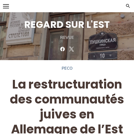
Skip
to
content
REGARD SUR L'EST
REVUE
Facebook
Twitter
PECO
La restructuration
des communautés
juives en
Allemagne de l’Est