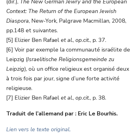
(dir.),
The New German Jewry and the European
Context: The Return of the European Jewish
Diaspora
, New-York, Palgrave Macmillan, 2008,
pp.148 et suivantes.
[5] Elizier Ben Rafael
et al
.,
op.cit.
, p. 37.
[6] Voir par exemple la communauté israélite de
Leipzig (
Israelitische Religionsgemeinde zu
Leipzig
), où un office religieux est organisé deux
à trois fois par jour, signe d’une forte activité
religieuse.
[7] Elizier Ben Rafael
et al
.,
op.cit.
, p. 38.
Traduit de l’allemand par : Eric Le Bourhis.
Lien vers le texte original.