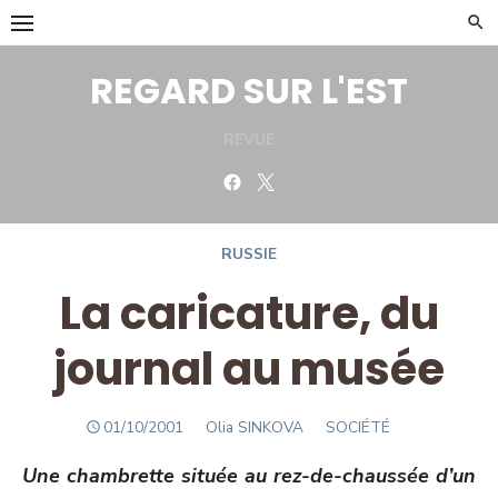
Skip
to
content
REGARD SUR L'EST
REVUE
Facebook
Twitter
RUSSIE
La caricature, du
journal au musée
POSTED
Author
01/10/2001
Olia SINKOVA
SOCIÉTÉ
ON
Une chambrette située au rez-de-chaussée d’un