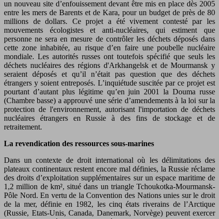
un nouveau site d’enfouissement devant être mis en place dès 2005
entre les mers de Barents et de Kara, pour un budget de près de 80
millions de dollars. Ce projet a été vivement contesté par les
mouvements écologistes et anti-nucléaires, qui estiment que
personne ne sera en mesure de contrôler les déchets déposés dans
cette zone inhabitée, au risque d’en faire une poubelle nucléaire
mondiale. Les autorités russes ont toutefois spécifié que seuls les
déchets nucléaires des régions d'Arkhangelsk et de Mourmansk y
seraient déposés et qu’il n’était pas question que des déchets
étrangers y soient entreposés. L’inquiétude suscitée par ce projet est
pourtant d’autant plus légitime qu’en juin 2001 la Douma russe
(Chambre basse) a approuvé une série d’amendements à la loi sur la
protection de l'environnement, autorisant l'importation de déchets
nucléaires étrangers en Russie à des fins de stockage et de
retraitement.
La revendication des ressources sous-marines
Dans un contexte de droit international où les délimitations des
plateaux continentaux restent encore mal définies, la Russie réclame
des droits d’exploitation supplémentaires sur un espace maritime de
1,2 million de km², situé dans un triangle Tchoukotka-Mourmansk-
Pôle Nord. En vertu de la Convention des Nations unies sur le droit
de la mer, définie en 1982, les cinq états riverains de l’Arctique
(Russie, Etats-Unis, Canada, Danemark, Norvège) peuvent exercer