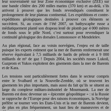
leur souveraineté sur leur Zone économique exclusive (ZEE) sur
une bande côtière des 200 milles marins (370 km) et au-delà, s’ils
arrivent à prouver que les fonds revendiqués constituent le
prolongement de leur plateau continental. Les expéditions et contre-
expéditions géologiques destinées à prouver ces éléments se
succèdent. Si, au cours de l’été 2007, un bathyscaphe russe a
médiatiquement planté son drapeau lesté de plomb par 4 000 mètres
de fonds sous le pôle Nord, c’est surtout pour revendiquer la
continuité géologique des dorsales Lomonossov et Mendeleïev.
Au plan régional, face au voisin norvégien, l’enjeu est de taille
puisque les experts estiment que la mer de Barents renfermerait une
réserve équivalant à 7,5 milliards de barils de pétrole et à 9 000
milliards de m³ de gaz ! Depuis 2004, les sociétés russes Lukoil,
Gazprom et Yukos exploitent des gisements dans la mer de Barents
et de Kara.
Les tensions sont particulièrement fortes dans le secteur compris
entre le Svalbard et la Nouvelle-Zemble, où se trouvent les
gisements les plus importants, mais aussi du fait qu’ils se situent au
large du complexe militaro-industriel de Mourmansk. La mer de
Barents est donc devenue un « épicentre géopolitique » : si la Russie
se rapproche de l’Europe pour des raisons économiques, la Norvège
préfère se tourner vers les Etats-Unis et la mer de Barents devient,
de plus en plus fréquemment, un haut lieu de manœuvres et de