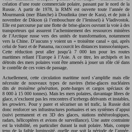
création d’une route commerciale polaire, passant par le nord de la
Russie. A partir de 1978, la RMN est ouverte toute l’année de
Mourmansk (mer Blanche) à Doudinka (mer de Kara), et de juin à
novembre de Dikson (à l’embouchure de l’Ienisseï) à Vladivostok.
Elle est parcourue par une flotte de brise-glaces ouvrant la voie à des
transporteurs qui assurent l’acheminement des ressources minières
de l’Arctique russe vers des unités de transformation, notamment
vers la Chine. D’aucuns y voient un « troisième canal » qui, après
celui de Suez et de Panama, raccourcit les distances transocéaniques.
Cette réduction peut aller jusqu’à 7 000 km pour les routes
maritimes reliant l’Europe à l’Asie. A ce titre, les archipels et les
détroits des mers polaires vont être amenés à jouer un rôle clé dans
le contrôle de ces voies de passage.
Actuellement, cette circulation maritime nord s’amplifie mais elle
nécessite de nouveaux types de navires (brise-glaces nucléaires
dits
de troisième génération
, porte-barges et cargos spéciaux de
8 000 à 15 000 tonnes). Mais les mers polaires, davantage libres de
glace, n’excluent pas les rencontres d’icebergs dérivants et instables,
les
growlers
. Pour y parer et sécuriser un tel trafic, la Russie doit
donc renforcer ses infrastructures portuaires et ses systèmes d’appui
(suivi permanent et en 3D des glaces, stations météorologiques,
radars, hélicoptères et avions de surveillance). Une autre contrainte
est la visibilité, en particulier durant la nuit polaire. Mais, compte
tenu de la faible luminosité, quelle que soit la période de l’année,