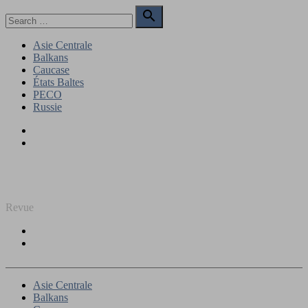
Skip
Search

to
for:
Search
content
Asie Centrale
Balkans
Caucase
États Baltes
PECO
Russie
Facebook
Twitter
REGARD SUR L'EST
Revue
Facebook
Twitter
Asie Centrale
Balkans