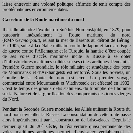
laisse entrevoir une volonté politique affirmée de tenir compte des
problématiques environnementales.
Carrefour de la Route maritime du nord
Il a fallu attendre l’exploit du Suédois Nordenskjöld, en 1879, pour
parcourir intégralement la Route maritime du nord
(RMN/
Sevmorpout
), reliant la mer de Barents au détroit de Béring.
En 1905, suite à la défaite militaire contre le Japon et face au risque
de guerre contre l’Allemagne et la Turquie, la hantise d’être coupée
de ses voies d’accès maritimes incite la Russie à se doter
d’infrastructures maritimes solides sur ses côtes arctiques. Pendant la
Première Guerre mondiale, le rôle militaire et stratégique des ports
de Mourmansk et d’Arkhangelsk est renforcé. Sous les Soviets, un
Comité de la Route du nord est créé. Un premier voyage
commercial entre Mourmansk et Vladivostok est effectué en 1932.
C’est le temps des grands défis staliniens, du triomphe de l’homme
sur la Nature et de la glorification des conquérants des terres vierges
du Nord.
Pendant la Seconde Guerre mondiale, les Alliés utilisent la Route du
nord pour ravitailler la Russie. La consolidation de cette route passe
alors impérativement par la construction de brise-glaces. Depuis le
e
dernier quart du 20
siècle, la réouverture quasi-permanente des
voies maritimes arctiques permet d’envisager véritablement la