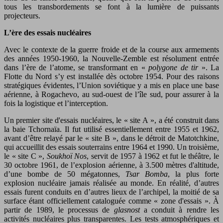
tous les transbordements se font à la lumière de puissants
projecteurs.
L’ère des essais nucléaires
Avec le contexte de la guerre froide et de la course aux armements
des années 1950-1960, la Nouvelle-Zemble est résolument entrée
dans l’ère de l’atome, se transformant en «
polygone de tir
». La
Flotte du Nord s’y est installée dès octobre 1954. Pour des raisons
stratégiques évidentes, l’Union soviétique y a mis en place une base
aérienne, à Rogachevo, au sud-ouest de l’île sud, pour assurer à la
fois la logistique et l’interception.
Un premier site d'essais nucléaires, le « site A », a été construit dans
la baie Tchornaïa. Il fut utilisé essentiellement entre 1955 et 1962,
avant d’être relayé par le « site B », dans le détroit de Matotchkine,
qui accueillit des essais souterrains entre 1964 et 1990. Un troisième,
le « site C »,
Soukhoï Nos
, servit de 1957 à 1962 et fut le théâtre, le
30 octobre 1961, de l’explosion aérienne, à 3.500 mètres d'altitude,
d’une bombe de 50 mégatonnes,
Tsar Bomba
, la plus forte
explosion nucléaire jamais réalisée au monde. En réalité, d’autres
essais furent conduits en d’autres lieux de l’archipel, la moitié de sa
surface étant officiellement cataloguée comme « zone d'essais ». À
partir de 1989, le processus de
glasnost
a conduit à rendre les
activités nucléaires plus transparentes. Les tests atmosphériques et