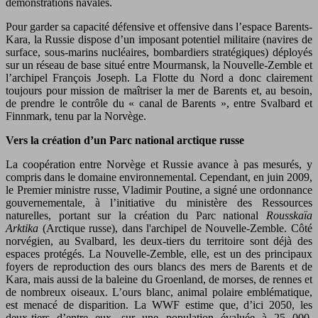
démonstrations navales.
Pour garder sa capacité défensive et offensive dans l’espace Barents-
Kara, la Russie dispose d’un imposant potentiel militaire (navires de
surface, sous-marins nucléaires, bombardiers stratégiques) déployés
sur un réseau de base situé entre Mourmansk, la Nouvelle-Zemble et
l’archipel François Joseph. La Flotte du Nord a donc clairement
toujours pour mission de maîtriser la mer de Barents et, au besoin,
de prendre le contrôle du « canal de Barents », entre Svalbard et
Finnmark, tenu par la Norvège.
Vers la création d’un Parc national arctique russe
La coopération entre Norvège et Russie avance à pas mesurés, y
compris dans le domaine environnemental. Cependant, en juin 2009,
le Premier ministre russe, Vladimir Poutine, a signé une ordonnance
gouvernementale, à l’initiative du ministère des Ressources
naturelles, portant sur la création du Parc national
Rousskaïa
Arktika
(Arctique russe), dans l'archipel de Nouvelle-Zemble. Côté
norvégien, au Svalbard, les deux-tiers du territoire sont déjà des
espaces protégés. La Nouvelle-Zemble, elle, est un des principaux
foyers de reproduction des ours blancs des mers de Barents et de
Kara, mais aussi de la baleine du Groenland, de morses, de rennes et
de nombreux oiseaux. L’ours blanc, animal polaire emblématique,
est menacé de disparition. La WWF estime que, d’ici 2050, les
deux-tiers d’entre eux, sur une population évaluée à 25 000,