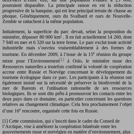
pourraient disparaître. La principale raison en est la réduction
progressive de la banquise, qui est leur principal terrain de chasse au
phoque. Génétiquement, ours du Svalbard et ours de Nouvelle-
Zemble se rattachent à la même population.
Initialement, la superficie du parc devait, selon la proposition du
ministère, dépasser 80 000 km² . Il en fait actuellement 14 260, dont
7 940 en mer et 6 320 sur la terre ferme. Le parc exclut toute activité
industrielle mais s’ouvrira vraisemblablement à des formes de
e
tourisme. En décembre 2009, à l’issue de la 15
réunion du groupe
[1]
mixte pour l’Environnement
à Oslo, le ministère russe des
Ressources naturelles a toutefois confirmé la volonté de coopération
accrue entre Russie et Norvège concernant le développement du
tourisme écologique dans ce parc. Les participants à la réunion ont
également insisté sur la nécessité de préserver la biodiversité de la
mer de Barents et l'utilisation rationnelle de ses ressources
biologiques. Ils se sont dits prêts à promouvoir les contacts entre les
deux pays dans ce domaine, en particulier concernant les questions
relatives au changement climatique. Cela fera prochainement l’objet
e
d’une 16
rencontre, organisée cette fois en Russie.
[1] Cette commission, qui s’inscrit dans le cadre du Conseil de
l’Arctique, vise à améliorer la coopération bilatérale entre les
gouvernements russe et norvégien en matière d’environnement, plus