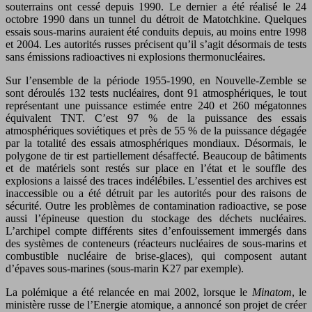
souterrains ont cessé depuis 1990. Le dernier a été réalisé le 24
octobre 1990 dans un tunnel du détroit de Matotchkine. Quelques
essais sous-marins auraient été conduits depuis, au moins entre 1998
et 2004. Les autorités russes précisent qu’il s’agit désormais de tests
sans émissions radioactives ni explosions thermonucléaires.
Sur l’ensemble de la période 1955-1990, en Nouvelle-Zemble se
sont déroulés 132 tests nucléaires, dont 91 atmosphériques, le tout
représentant une puissance estimée entre 240 et 260 mégatonnes
équivalent TNT. C’est 97 % de la puissance des essais
atmosphériques soviétiques et près de 55 % de la puissance dégagée
par la totalité des essais atmosphériques mondiaux. Désormais, le
polygone de tir est partiellement désaffecté. Beaucoup de bâtiments
et de matériels sont restés sur place en l’état et le souffle des
explosions a laissé des traces indélébiles. L’essentiel des archives est
inaccessible ou a été détruit par les autorités pour des raisons de
sécurité. Outre les problèmes de contamination radioactive, se pose
aussi l’épineuse question du stockage des déchets nucléaires.
L’archipel compte différents sites d’enfouissement immergés dans
des systèmes de conteneurs (réacteurs nucléaires de sous-marins et
combustible nucléaire de brise-glaces), qui composent autant
d’épaves sous-marines (sous-marin K27 par exemple).
La polémique a été relancée en mai 2002, lorsque le
Minatom
, le
ministère russe de l’Energie atomique, a annoncé son projet de créer