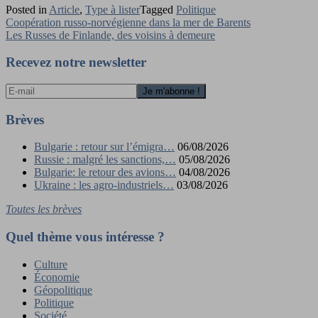
Posted in
Article
,
Type à lister
Tagged
Politique
Navigation
Coopération russo-norvégienne dans la mer de Barents
Les Russes de Finlande, des voisins à demeure
de
l’article
Recevez notre newsletter
Brèves
Bulgarie : retour sur l’émigra…
06/08/2026
Russie : malgré les sanctions,…
05/08/2026
Bulgarie: le retour des avions…
04/08/2026
Ukraine : les agro-industriels…
03/08/2026
Toutes les brèves
Quel thème vous intéresse ?
Culture
Économie
Géopolitique
Politique
Société