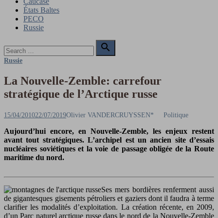
Caucase
États Baltes
PECO
Russie
Search

for:
Search
Russie
La Nouvelle-Zemble: carrefour
stratégique de l’Arctique russe
Posted
Author
15/04/2010
22/07/2019
Olivier VANDERCRUYSSEN*
Politique
on
Aujourd’hui encore, en Nouvelle-Zemble, les enjeux restent
avant tout stratégiques. L’archipel est un ancien site d’essais
nucléaires soviétiques et la voie de passage obligée de la Route
maritime du nord.
Ses mers bordières renferment aussi
de gigantesques gisements pétroliers et gaziers dont il faudra à terme
clarifier les modalités d’exploitation. La création récente, en 2009,
d’un Parc naturel arctique russe dans le nord de la Nouvelle-Zemble