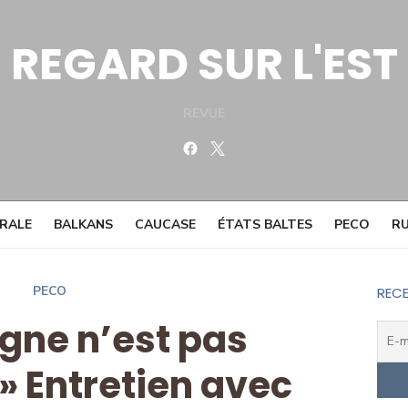
REGARD SUR L'EST
REVUE
Facebook
Twitter
TRALE
BALKANS
CAUCASE
ÉTATS BALTES
PECO
RU
PECO
RECE
ogne n’est pas
» Entretien avec