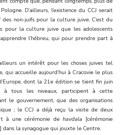
ndent compte que, pendant longtemps, plus de
Pologne. D’ailleurs, l’existence du CCJ serait
f des non-juifs pour la culture juive. C’est du
ifs pour la culture juive que les adolescents
 apprendre l’hébreu, qui pour prendre part à
illeurs un intérêt pour les choses juives tel
, qui accueille aujourd’hui à Cracovie le plus
 d’Europe, dont la 21
e
édition se tient fin juin
, à tous les niveaux, participent à cette
tant le gouvernement, que des organisations
lique ; le CCJ a déjà reçu la visite de deux
part à une cérémonie de
havdala
[cérémonie
r] dans la synagogue qui jouxte le Centre.