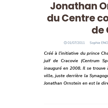
Jonathan Or
du Centre c
de 
POSTED
Author
01/07/2011
Sophie ENO
ON
Créé à l’initiative du prince C
juif de Cracovie (Centrum S
inauguré en 2008. Il se trouve à
ville, juste derrière la Synagog
Jonathan Ornstein en est le dir