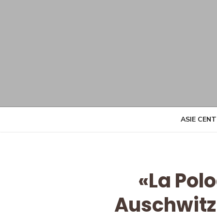
Skip
to
content
ASIE CEN
«La Pol
Auschwitz