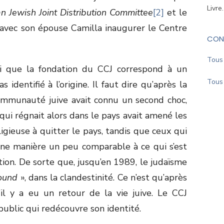
Livre
an Jewish Joint Distribution Committee
[2]
et le
 avec son épouse Camilla inaugurer le Centre
CON
Tous 
i que la fondation du CCJ correspond à un
Tous 
 identifié à l’origine. Il faut dire qu’après la
ommunauté juive avait connu un second choc,
qui régnait alors dans le pays avait amené les
ligieuse à quitter le pays, tandis que ceux qui
une manière un peu comparable à ce qui s’est
tion. De sorte que, jusqu’en 1989, le judaïsme
round
», dans la clandestinité. Ce n’est qu’après
il y a eu un retour de la vie juive. Le CCJ
e public qui redécouvre son identité.