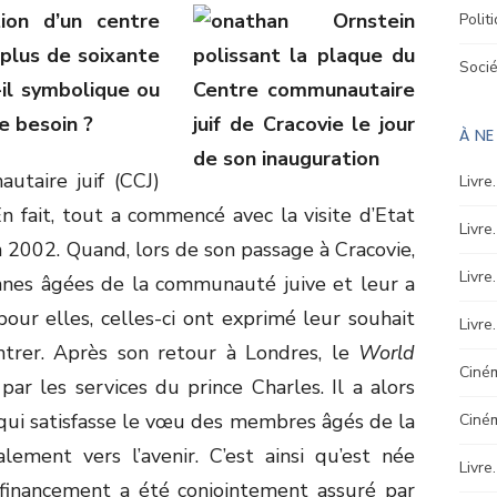
ion d’un centre
Polit
 plus de soixante
Soci
-il symbolique ou
e besoin ?
À N
utaire juif (CCJ)
Livre
n fait, tout a commencé avec la visite d’Etat
Livre
 2002. Quand, lors de son passage à Cracovie,
Livre
onnes âgées de la communauté juive et leur a
our elles, celles-ci ont exprimé leur souhait
Livre
ntrer. Après son retour à Londres, le
World
Ciném
ar les services du prince Charles. Il a alors
 qui satisfasse le vœu des membres âgés de la
Ciné
ment vers l’avenir. C’est ainsi qu’est née
Livre
e financement a été conjointement assuré par