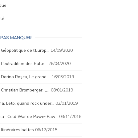
ique
été
E PAS MANQUER
. Géopolitique de l’Europ…
14/09/2020
. L’extradition des Balte…
28/04/2020
. Dorina Roşca, Le grand …
16/03/2019
. Christian Bromberger, L…
08/01/2019
a. Leto, quand rock under…
02/01/2019
ma : Cold War de Paweł Paw…
03/11/2018
. Itinéraires baltes
06/12/2015