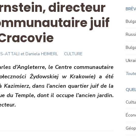
nstein, directeur
BRÈV
ommunautaire juif
Bulga
Cracovie
Russi
Bulga
S-ATTALI et Daniela HEIMERL
CULTURE
Ukrai
harles d’Angleterre, le Centre communautaire
Toute
połeczności Żydowskiej w Krakowie) a été
 Kazimierz, dans l’ancien quartier juif de la
QUEL
ue du Temple, dont il occupe l’ancien jardin.
Cultu
ecteur.
Écon
Géopo