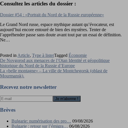
Consultez les articles du dossier :
Dossier #54 : «Portrait du Nord de la Russie européenne»
Le Grand Nord russe, espace mythique autant qu’évocateur, est
aujourd’hui encore entouré de bien des mystères. Tenter de
l’appréhender passe sans doute avant tout par un essai de définition.
Ne…
Posted in
Article
,
Type à lister
Tagged
Économie
Navigation
De Novgorod aux menaces de l’Otan Identité et géopolitique
historique du Nord de la Russie d’Europe
de
La «belle montagne» – La ville de Montchegorsk (oblast de
l’article
Mourmansk).
Recevez notre newsletter
Brèves
Bulgarie: numérisation des pro…
09/08/2026
Bulgarie : retour sur l’émigra…
06/08/2026