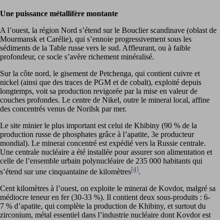
Une puissance métallifère montante
A l’ouest, la région Nord s’étend sur le Bouclier scandinave (oblast de
Mourmansk et Carélie), qui s’ennoie progressivement sous les
sédiments de la Table russe vers le sud. Affleurant, ou à faible
profondeur, ce socle s’avère richement minéralisé.
Sur la côte nord, le gisement de Petchenga, qui contient cuivre et
nickel (ainsi que des traces de PGM et de cobalt), exploité depuis
longtemps, voit sa production revigorée par la mise en valeur de
couches profondes. Le centre de Nikel, outre le minerai local, affine
des concentrés venus de Norilsk par mer.
Le site minier le plus important est celui de Khibiny (90 % de la
production russe de phosphates grâce à l’apatite, 3e producteur
mondial). Le minerai concentré est expédié vers la Russie centrale.
Une centrale nucléaire a été installée pour assurer son alimentation et
celle de l’ensemble urbain polynucléaire de 235 000 habitants qui
[4]
s’étend sur une cinquantaine de kilomètres
.
Cent kilomètres à l’ouest, on exploite le minerai de Kovdor, malgré sa
médiocre teneur en fer (30-33 %). Il contient deux sous-produits : 6-
7 % d’apatite, qui complète la production de Khibiny, et surtout du
zirconium, métal essentiel dans l’industrie nucléaire dont Kovdor est