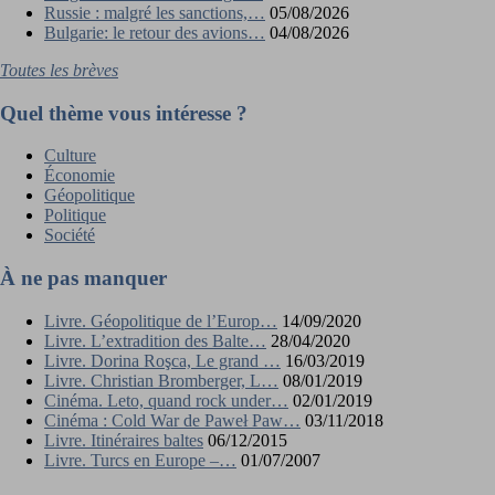
Russie : malgré les sanctions,…
05/08/2026
Bulgarie: le retour des avions…
04/08/2026
Toutes les brèves
Quel thème vous intéresse ?
Culture
Économie
Géopolitique
Politique
Société
À ne pas manquer
Livre. Géopolitique de l’Europ…
14/09/2020
Livre. L’extradition des Balte…
28/04/2020
Livre. Dorina Roşca, Le grand …
16/03/2019
Livre. Christian Bromberger, L…
08/01/2019
Cinéma. Leto, quand rock under…
02/01/2019
Cinéma : Cold War de Paweł Paw…
03/11/2018
Livre. Itinéraires baltes
06/12/2015
Livre. Turcs en Europe –…
01/07/2007