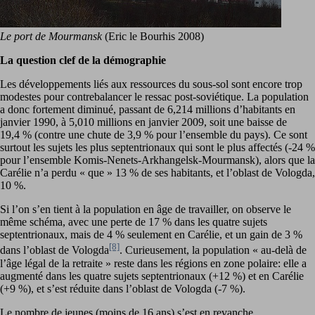
Le port de Mourmansk
(Eric le Bourhis 2008)
La question clef de la démographie
Les développements liés aux ressources du sous-sol sont encore trop
modestes pour contrebalancer le ressac post-soviétique. La population
a donc fortement diminué, passant de 6,214 millions d’habitants en
janvier 1990, à 5,010 millions en janvier 2009, soit une baisse de
19,4 % (contre une chute de 3,9 % pour l’ensemble du pays). Ce sont
surtout les sujets les plus septentrionaux qui sont le plus affectés (-24 %
pour l’ensemble Komis-Nenets-Arkhangelsk-Mourmansk), alors que la
Carélie n’a perdu « que » 13 % de ses habitants, et l’oblast de Vologda,
10 %.
Si l’on s’en tient à la population en âge de travailler, on observe le
même schéma, avec une perte de 17 % dans les quatre sujets
septentrionaux, mais de 4 % seulement en Carélie, et un gain de 3 %
[8]
dans l’oblast de Vologda
. Curieusement, la population « au-delà de
l’âge légal de la retraite » reste dans les régions en zone polaire: elle a
augmenté dans les quatre sujets septentrionaux (+12 %) et en Carélie
(+9 %), et s’est réduite dans l’oblast de Vologda (-7 %).
Le nombre de jeunes (moins de 16 ans) s’est en revanche