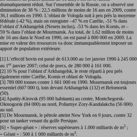
dramatiquement réduit. Sur l’ensemble de la Russie, on a observé une
diminution de 38 % : 22,5 millions de moins de 16 ans en 2009, contre
36,1 millions en 1990. L’oblast de Vologda suit à peu près la moyenne
fédérale (-42 %), mais on enregistre –47 % en Carélie, -51 % dans
l’oblast d’Arkhangelsk (Nenets inclus), -53 % dans les Komis, et –
59 % dans l’oblast de Mourmansk. Au total, de 1,62 million de moins
de 16 ans dans le Nord en 1990, on est passé à 800 000 en 2009. La
mise en valeur des ressources va donc immanquablement imposer un
apport de population extérieure.
[1] L’effectif bovin est passé de 613.000 au 1er janvier 1990 à 245 000
er
au 1
janvier 2007; celui de porcs, de 280 000 à 161 000.
[2] 10 % pour l’oblast d’Arkhangelsk, le reste réparti à peu près
également entre Carélie, Komis et oblast de Vologda.
[3] 789 000 tonnes contre 1 661 000 en 1990. Mourmansk est toujours
essentiel (607 000 t), loin devant Arkhangelsk (132) et Belomorsk
(50).
[4] Apatity-Kirovsk (95 000 habitants) au centre, Montchegorsk-
Olenogorsk (84 000) au nord, Poliarnye Zory-Kandalakcha (56 000)
au sud.
[5] De Mourmansk, le pétrole atteint New York en 9 jours, contre 32
pour un tanker venant du golfe Persique.
3
[6] « Super-géant » : réserves supérieures à 1.000 milliards de m
;
3
« Géant » : 500 à 1 000 milliards de m
.