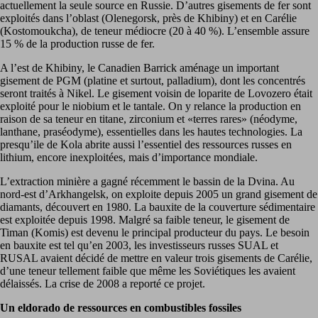
actuellement la seule source en Russie. D’autres gisements de fer sont
exploités dans l’oblast (Olenegorsk, près de Khibiny) et en Carélie
(Kostomoukcha), de teneur médiocre (20 à 40 %). L’ensemble assure
15 % de la production russe de fer.
A l’est de Khibiny, le Canadien Barrick aménage un important
gisement de PGM (platine et surtout, palladium), dont les concentrés
seront traités à Nikel. Le gisement voisin de loparite de Lovozero était
exploité pour le niobium et le tantale. On y relance la production en
raison de sa teneur en titane, zirconium et «terres rares» (néodyme,
lanthane, praséodyme), essentielles dans les hautes technologies. La
presqu’ile de Kola abrite aussi l’essentiel des ressources russes en
lithium, encore inexploitées, mais d’importance mondiale.
L’extraction minière a gagné récemment le bassin de la Dvina. Au
nord-est d’Arkhangelsk, on exploite depuis 2005 un grand gisement de
diamants, découvert en 1980. La bauxite de la couverture sédimentaire
est exploitée depuis 1998. Malgré sa faible teneur, le gisement de
Timan (Komis) est devenu le principal producteur du pays. Le besoin
en bauxite est tel qu’en 2003, les investisseurs russes SUAL et
RUSAL avaient décidé de mettre en valeur trois gisements de Carélie,
d’une teneur tellement faible que même les Soviétiques les avaient
délaissés. La crise de 2008 a reporté ce projet.
Un eldorado de ressources en combustibles fossiles