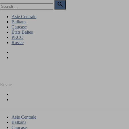
Skip
Search

to
for:
Search
content
Asie Centrale
Balkans
Caucase
États Baltes
PECO
Russie
Facebook
Twitter
REGARD SUR L'EST
Revue
Facebook
Twitter
Asie Centrale
Balkans
Caucase