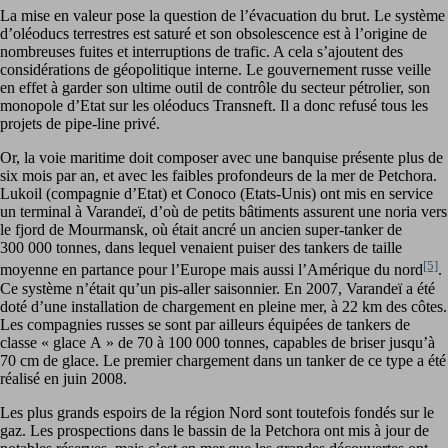
La mise en valeur pose la question de l’évacuation du brut. Le système
d’oléoducs terrestres est saturé et son obsolescence est à l’origine de
nombreuses fuites et interruptions de trafic. A cela s’ajoutent des
considérations de géopolitique interne. Le gouvernement russe veille
en effet à garder son ultime outil de contrôle du secteur pétrolier, son
monopole d’Etat sur les oléoducs Transneft. Il a donc refusé tous les
projets de pipe-line privé.
Or, la voie maritime doit composer avec une banquise présente plus de
six mois par an, et avec les faibles profondeurs de la mer de Petchora.
Lukoil (compagnie d’Etat) et Conoco (Etats-Unis) ont mis en service
un terminal à Varandeï, d’où de petits bâtiments assurent une noria vers
le fjord de Mourmansk, où était ancré un ancien super-tanker de
300 000 tonnes, dans lequel venaient puiser des tankers de taille
[5]
moyenne en partance pour l’Europe mais aussi l’Amérique du nord
.
Ce système n’était qu’un pis-aller saisonnier. En 2007, Varandeï a été
doté d’une installation de chargement en pleine mer, à 22 km des côtes.
Les compagnies russes se sont par ailleurs équipées de tankers de
classe « glace A » de 70 à 100 000 tonnes, capables de briser jusqu’à
70 cm de glace. Le premier chargement dans un tanker de ce type a été
réalisé en juin 2008.
Les plus grands espoirs de la région Nord sont toutefois fondés sur le
gaz. Les prospections dans le bassin de la Petchora ont mis à jour de