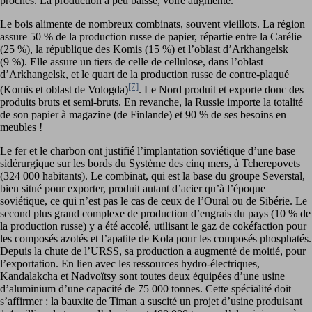
proches. La production a peu baissé, voire augmenté.
Le bois alimente de nombreux combinats, souvent vieillots. La région
assure 50 % de la production russe de papier, répartie entre la Carélie
(25 %), la république des Komis (15 %) et l’oblast d’Arkhangelsk
(9 %). Elle assure un tiers de celle de cellulose, dans l’oblast
d’Arkhangelsk, et le quart de la production russe de contre-plaqué
[7]
(Komis et oblast de Vologda)
. Le Nord produit et exporte donc des
produits bruts et semi-bruts. En revanche, la Russie importe la totalité
de son papier à magazine (de Finlande) et 90 % de ses besoins en
meubles !
Le fer et le charbon ont justifié l’implantation soviétique d’une base
sidérurgique sur les bords du Système des cinq mers, à Tcherepovets
(324 000 habitants). Le combinat, qui est la base du groupe Severstal,
bien situé pour exporter, produit autant d’acier qu’à l’époque
soviétique, ce qui n’est pas le cas de ceux de l’Oural ou de Sibérie. Le
second plus grand complexe de production d’engrais du pays (10 % de
la production russe) y a été accolé, utilisant le gaz de cokéfaction pour
les composés azotés et l’apatite de Kola pour les composés phosphatés.
Depuis la chute de l’URSS, sa production a augmenté de moitié, pour
l’exportation. En lien avec les ressources hydro-électriques,
Kandalakcha et Nadvoïtsy sont toutes deux équipées d’une usine
d’aluminium d’une capacité de 75 000 tonnes. Cette spécialité doit
s’affirmer : la bauxite de Timan a suscité un projet d’usine produisant