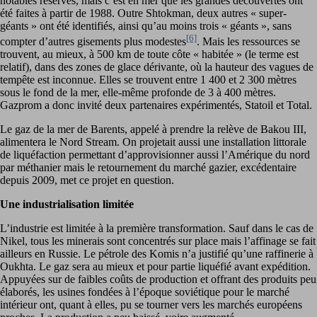
notables réserves, mais c’est en mer que les grandes découvertes ont
été faites à partir de 1988. Outre Shtokman, deux autres « super-
géants » ont été identifiés, ainsi qu’au moins trois « géants », sans
[6]
compter d’autres gisements plus modestes
. Mais les ressources se
trouvent, au mieux, à 500 km de toute côte « habitée » (le terme est
relatif), dans des zones de glace dérivante, où la hauteur des vagues de
tempête est inconnue. Elles se trouvent entre 1 400 et 2 300 mètres
sous le fond de la mer, elle-même profonde de 3 à 400 mètres.
Gazprom a donc invité deux partenaires expérimentés, Statoil et Total.
Le gaz de la mer de Barents, appelé à prendre la relève de Bakou III,
alimentera le Nord Stream. On projetait aussi une installation littorale
de liquéfaction permettant d’approvisionner aussi l’Amérique du nord
par méthanier mais le retournement du marché gazier, excédentaire
depuis 2009, met ce projet en question.
Une industrialisation limitée
L’industrie est limitée à la première transformation. Sauf dans le cas de
Nikel, tous les minerais sont concentrés sur place mais l’affinage se fait
ailleurs en Russie. Le pétrole des Komis n’a justifié qu’une raffinerie à
Oukhta. Le gaz sera au mieux et pour partie liquéfié avant expédition.
Appuyées sur de faibles coûts de production et offrant des produits peu
élaborés, les usines fondées à l’époque soviétique pour le marché
intérieur ont, quant à elles, pu se tourner vers les marchés européens