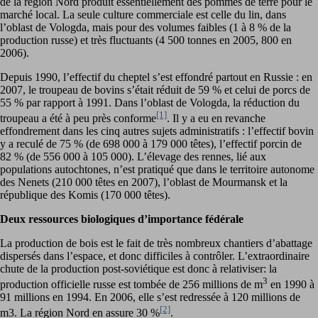
de la région Nord produit essentiellement des pommes de terre pour le
marché local. La seule culture commerciale est celle du lin, dans
l’oblast de Vologda, mais pour des volumes faibles (1 à 8 % de la
production russe) et très fluctuants (4 500 tonnes en 2005, 800 en
2006).
Depuis 1990, l’effectif du cheptel s’est effondré partout en Russie : en
2007, le troupeau de bovins s’était réduit de 59 % et celui de porcs de
55 % par rapport à 1991. Dans l’oblast de Vologda, la réduction du
[1]
troupeau a été à peu près conforme
. Il y a eu en revanche
effondrement dans les cinq autres sujets administratifs : l’effectif bovin
y a reculé de 75 % (de 698 000 à 179 000 têtes), l’effectif porcin de
82 % (de 556 000 à 105 000). L’élevage des rennes, lié aux
populations autochtones, n’est pratiqué que dans le territoire autonome
des Nenets (210 000 têtes en 2007), l’oblast de Mourmansk et la
république des Komis (170 000 têtes).
Deux ressources biologiques d’importance fédérale
La production de bois est le fait de très nombreux chantiers d’abattage
dispersés dans l’espace, et donc difficiles à contrôler. L’extraordinaire
chute de la production post-soviétique est donc à relativiser: la
3
production officielle russe est tombée de 256 millions de m
en 1990 à
91 millions en 1994. En 2006, elle s’est redressée à 120 millions de
[2]
m3. La région Nord en assure 30 %
.