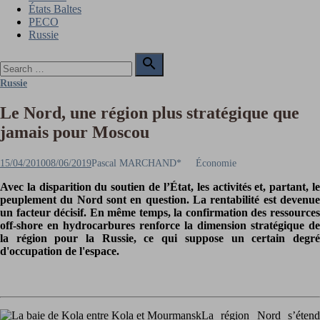
États Baltes
PECO
Russie
Search

for:
Search
Russie
Le Nord, une région plus stratégique que
jamais pour Moscou
Posted
Author
15/04/2010
08/06/2019
Pascal MARCHAND*
Économie
on
Avec la disparition du soutien de l’État, les activités et, partant, le
peuplement du Nord sont en question. La rentabilité est devenue
un facteur décisif. En même temps, la confirmation des ressources
off-shore en hydrocarbures renforce la dimension stratégique de
la région pour la Russie, ce qui suppose un certain degré
d'occupation de l'espace.
La région Nord s’étend