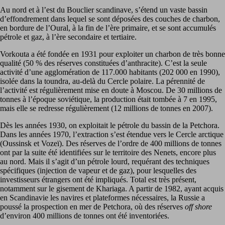
Au nord et à l’est du Bouclier scandinave, s’étend un vaste bassin
d’effondrement dans lequel se sont déposées des couches de charbon,
en bordure de l’Oural, à la fin de l’ère primaire, et se sont accumulés
pétrole et gaz, à l’ère secondaire et tertiaire.
Vorkouta a été fondée en 1931 pour exploiter un charbon de très bonne
qualité (50 % des réserves constituées d’anthracite). C’est la seule
activité d’une agglomération de 117.000 habitants (202 000 en 1990),
isolée dans la toundra, au-delà du Cercle polaire. La pérennité de
l’activité est régulièrement mise en doute à Moscou. De 30 millions de
tonnes à l’époque soviétique, la production était tombée à 7 en 1995,
mais elle se redresse régulièrement (12 millions de tonnes en 2007).
Dès les années 1930, on exploitait le pétrole du bassin de la Petchora.
Dans les années 1970, l’extraction s’est étendue vers le Cercle arctique
(Oussinsk et Vozeï). Des réserves de l’ordre de 400 millions de tonnes
ont par la suite été identifiées sur le territoire des Nenets, encore plus
au nord. Mais il s’agit d’un pétrole lourd, requérant des techniques
spécifiques (injection de vapeur et de gaz), pour lesquelles des
investisseurs étrangers ont été impliqués. Total est très présent,
notamment sur le gisement de Khariaga. A partir de 1982, ayant acquis
en Scandinavie les navires et plateformes nécessaires, la Russie a
poussé la prospection en mer de Petchora, où des réserves
off shore
d’environ 400 millions de tonnes ont été inventoriées.