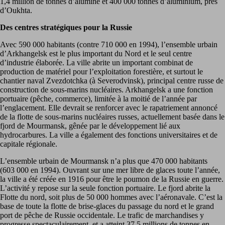
1,4 million de tonnes d’alumine et 400 000 tonnes d’aluminium, près
d’Oukhta.
Des centres stratégiques pour la Russie
Avec 590 000 habitants (contre 710 000 en 1994), l’ensemble urbain
d’Arkhangelsk est le plus important du Nord et le seul centre
d’industrie élaborée. La ville abrite un important combinat de
production de matériel pour l’exploitation forestière, et surtout le
chantier naval Zvezdotchka (à Severodvinsk), principal centre russe de
construction de sous-marins nucléaires. Arkhangelsk a une fonction
portuaire (pêche, commerce), limitée à la moitié de l’année par
l’englacement. Elle devrait se renforcer avec le rapatriement annoncé
de la flotte de sous-marins nucléaires russes, actuellement basée dans le
fjord de Mourmansk, gênée par le développement lié aux
hydrocarbures. La ville a également des fonctions universitaires et de
capitale régionale.
L’ensemble urbain de Mourmansk n’a plus que 470 000 habitants
(603 000 en 1994). Ouvrant sur une mer libre de glaces toute l’année,
la ville a été créée en 1916 pour être le poumon de la Russie en guerre.
L’activité y repose sur la seule fonction portuaire. Le fjord abrite la
Flotte du nord, soit plus de 50 000 hommes avec l’aéronavale. C’est la
base de toute la flotte de brise-glaces du passage du nord et le grand
port de pêche de Russie occidentale. Le trafic de marchandises y
progresse spectaculairement, et a atteint 37,5 millions de tonnes en