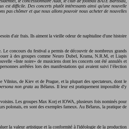
résidentiel, le concessionnaire Audi, le club de football BATE Barissaù,
est difficile. Des concerts plutôt intéressants ainsi qu'une nouvelle
ons pas chômer et que nous allons pouvoir nous acheter de nouvelles
in d'air frais. Ils aiment la vieille odeur de naphtaline d'une histoire
gne. Le concours du festival a permis de découvrir de nombreux grands
de jouer à des groupes comme Neuro Dubel, Krama, N.R.M, et Liapis
ouvelle «liste noire» de musiciens dont les concerts ont été annulés et
personnes arrêtées lors des manifestations qui avaient suivi l’élection
ilnius, de Kiev et de Prague, et la plupart des spectateurs, dont le
persona non grata
au Bélarus. Il leur est pratiquement impossible d'y
ays voisins. Les groupes Max Korj et IOWA, plusieurs fois nominés pour
cours polonais, en sont des exemples fameux. Au Bélarus, la pratique de
luer la valeur artistique et la conformité à l'idéologie de la production