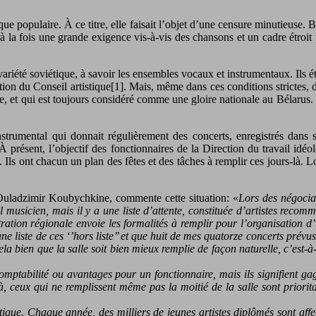
ique populaire. À ce titre, elle faisait l’objet d’une censure minutieus
la fois une grande exigence vis-à-vis des chansons et un cadre étroit 
iété soviétique, à savoir les ensembles vocaux et instrumentaux. Ils éta
ation du Conseil artistique[1]. Mais, même dans ces conditions strictes
e, et qui est toujours considéré comme une gloire nationale au Bélarus. 
rumental qui donnait régulièrement des concerts, enregistrés dans sa
 présent, l’objectif des fonctionnaires de la Direction du travail idéol
. Ils ont chacun un plan des fêtes et des tâches à remplir ces jours-là. L
Ouladzimir Koubychkine, commente cette situation: «
Lors des négociat
el musicien, mais il y a une liste d’attente, constituée d’artistes rec
tration régionale envoie les formalités à remplir pour l’organisation d
une liste de ces ‘’hors liste’’ et que huit de mes quatorze concerts prév
 bien que la salle soit bien mieux remplie de façon naturelle, c’est-à-d
tabilité ou avantages pour un fonctionnaire, mais ils signifient gagner
, ceux qui ne remplissent même pas la moitié de la salle sont prioritai
ique. Chaque année, des milliers de jeunes artistes diplômés sont affe