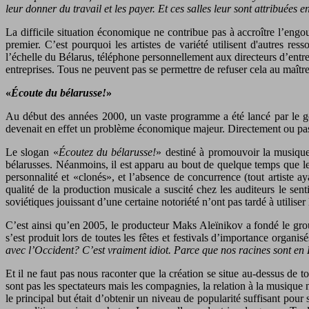
leur donner du travail et les payer. Et ces salles leur sont attribuées e
La difficile situation économique ne contribue pas à accroître l’engo
premier. C’est pourquoi les artistes de variété utilisent d'autres re
l’échelle du Bélarus, téléphone personnellement aux directeurs d’entrep
entreprises. Tous ne peuvent pas se permettre de refuser cela au maîtr
«
Écoute du bélarusse!
»
Au début des années 2000, un vaste programme a été lancé par le gou
devenait en effet un problème économique majeur. Directement ou pas,
Le slogan «
Écoutez du bélarusse!
» destiné à promouvoir la musique
bélarusses. Néanmoins, il est apparu au bout de quelque temps que le
personnalité et «clonés», et l’absence de concurrence (tout artiste ay
qualité de la production musicale a suscité chez les auditeurs le sen
soviétiques jouissant d’une certaine notoriété n’ont pas tardé à utiliser 
C’est ainsi qu’en 2005, le producteur Maks Aleïnikov a fondé le group
s’est produit lors de toutes les fêtes et festivals d’importance organis
avec l’Occident? C’est vraiment idiot. Parce que nos racines sont en 
Et il ne faut pas nous raconter que la création se situe au-dessus de 
sont pas les spectateurs mais les compagnies, la relation à la musiqu
le principal but était d’obtenir un niveau de popularité suffisant pou