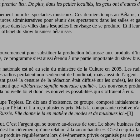
n premier lieu. De plus, dans les petites localités, les gens ont d’autres 
uement pour les spectacles musicaux. Ces derniers temps au Bélarus, ent
ssources administratives pour réunir des spectateurs dans les salles et
rise dans les villes dans lesquelles il envisage de se produire. Et il le
e officiel du show business bélarusse.
vernement pour substituer la production bélarusse aux produits d’imp
 ce programme s’est aussi étendu à une partie importante du show busin
 nationale est né au sein du ministère de la Culture en 2005. Les ra
s radios perdaient non seulement de l’audimat, mais aussi de l’argent. 
ant passé la censure de la rédaction était diffusé sur les ondes), les f
timent que «
Bélarusse signifie mauvaise qualité
». Les nouveaux produc
la nouvelle loi et donc les nouvelles possibilités qui s’offraient à eux.
e Topless. En dix ans d’existence, ce groupe, composé initialement de 
és par l’État, et il a reçu plusieurs prix. Mais la composante créative n'
Russie. Elle donne le la en matière de modes et de musiques ici
.»[3]
tout. C’est l’argent qui se trouve au-dessus de tout. Le show business 
e n’est foncièrement qu’une relation à la «marchandise». C’est ce qui 
r se produire régulièrement lors d'événements privés organisés par des en