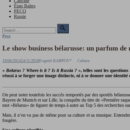
Caucase
États Baltes
PECO
Russie
Search

for:
Search
Peco
Le show business bélarusse: un parfum de 
Posted
Author
19/06/2014
24/11/2018
Evgeniï KARPOV*
Culture
on
«
Belarus ? Where is it ? Is it Russia ?
», telles sont les questio
réussi à se forger une image distincte, ni à se donner une identité
On peut noter toutefois les succès remportés par des sportifs bélarus
Bayern de Munich et sur Lille, la conquête du titre de «Première raqu
mot «Bélarus» de figurer de temps à autre au Top 5 des recherches su
Mais, il n’en va pas de même pour sa culture et sa musique. Entendre
fougère.