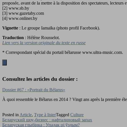
proposée, avant de la mettre à la disposition des spectateurs, lecteurs e
[2] www.sb.by
[3] www.gazetaby.com
[4] www.onliner.by
Vignette
: Le groupe Iamaïka (photo profil Facebook).
Traduction
: Hélène Rousselot.
Lien vers la version originale du texte en russe
* Correspondant spécial du portail bélarusse www.ultra-music.com.
Consultez les articles du dossier :
Dossier #67 : «Portrait du Bélarus»
À quoi ressemble le Bélarus en 2014 ? Vingt ans après la première él
Posted in
Article
,
Type à lister
Tagged
Culture
Navigation
Белaруский шоу-бизнес : нафталиновый запах
Беларуская глыбінка : Упадак цi ўздым?