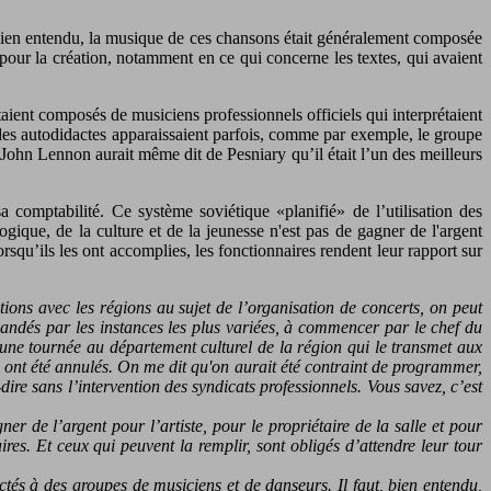
e. Bien entendu, la musique de ces chansons était généralement composée
pour la création, notamment en ce qui concerne les textes, qui avaient
ient composés de musiciens professionnels officiels qui interprétaient
, des autodidactes apparaissaient parfois, comme par exemple, le groupe
John Lennon aurait même dit de Pesniary qu’il était l’un des meilleurs
 comptabilité. Ce système soviétique «planifié» de l’utilisation des
ogique, de la culture et de la jeunesse n'est pas de gagner de l'argent
orsqu’ils les ont accomplies, les fonctionnaires rendent leur rapport sur
ions avec les régions au sujet de l’organisation de concerts, on peut
ommandés par les instances les plus variées, à commencer par le chef du
’une tournée au département culturel de la région qui le transmet aux
us ont été annulés. On me dit qu'on aurait été contraint de programmer,
ire sans l’intervention des syndicats professionnels. Vous savez, c’est
 de l’argent pour l’artiste, pour le propriétaire de la salle et pour
res. Et ceux qui peuvent la remplir, sont obligés d’attendre leur tour
ctés à des groupes de musiciens et de danseurs. Il faut, bien entendu,