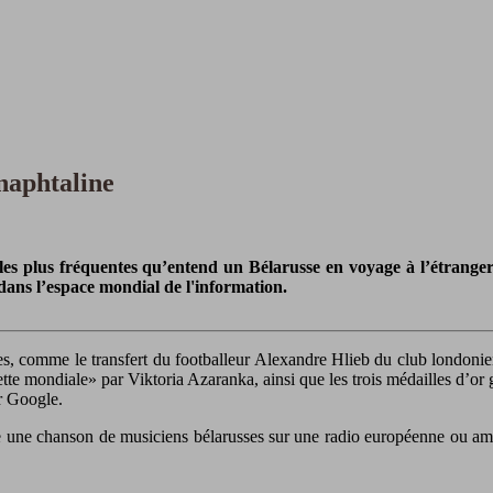
naphtaline
ns les plus fréquentes qu’entend un Bélarusse en voyage à l’étran
 dans l’espace mondial de l'information.
ses, comme le transfert du footballeur Alexandre Hlieb du club londoni
ette mondiale» par Viktoria Azaranka, ainsi que les trois médailles d’or
r Google.
 une chanson de musiciens bélarusses sur une radio européenne ou améric