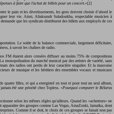
dépenses à faire que l'achat de billets pour un concert.
»[2]
re le pain et les divertissements, les gens doivent choisir d’abord le
 gagner leur vie. Ainsi, Aliaksandr Saladoukha, respectable musicien à
ur demande que les syndicats distribuent des billets aux employés de ces
ortation. Le solde de la balance commerciale, largement déficitaire,
ess, à savoir les chaînes de radio.
dios FM étaient alors censées diffuser au moins 75% de compositions
La monopolisation du marché musical par des artistes de variété, sans
ormats des radios ont perdu de leur caractère singulier. Et la mauvaise
teurs de musique et les héritiers des ensembles vocaux et musicaux
quatre filles, et qui a enregistré en tout et pour tout un seul album,
a jamais été une priorité chez Topless. «
Pourquoi comparer le Bélarus
fonctionne selon les mêmes règles qu'ailleurs. Quand les «acheteurs» ne
a fait apparaitre des groupes comme Las Vegas, AmaZonki, Iamaïka, dont
treprises. Comme il se doit, le choix de ces groupes se faisait non pas