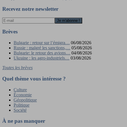
de
l’article
Recevez notre newsletter
Brèves
Bulgarie : retour sur l’émigra…
06/08/2026
Russie : malgré les sanctions,…
05/08/2026
Bulgarie: le retour des avions…
04/08/2026
Ukraine : les agro-industriels…
03/08/2026
Toutes les brèves
Quel thème vous intéresse ?
Culture
Économie
Géopolitique
Politique
Société
À ne pas manquer