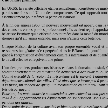
Une culture planifiée
En URSS, la variété officielle était essentiellement constituée de mus
par des membres de l’Union des compositeurs. Ce qui supposait tout à 
essentiellement pour thèmes la patrie ou l’amour.
À la fin des années 1960, un nouveau mouvement est apparu dans la var
des chansons écrites par des professionnels. Ils avaient reçu l’approb
bélarusse Pesniary qui a effectué des tournées dans la moitié du mond
groupes qu’il ait jamais entendu, mais rien n’atteste cette légende.
Chaque Maison de la culture avait son propre ensemble vocal et inst
ressources budgétaires s’est perpétué dans le Bélarus d’aujourd’hui. À
grâce à l'organisation d’événements culturels intéressants et de qualité
le travail effectué et reçoivent une prime.
L’un des premiers producteurs bélarusses dans le domaine musical, 
souvent entendre qu’elles auraient été heureuses d’accueillir tel ou t
Comité exécutif de la région. Le mécanisme est le suivant: l’adminis
départements culturels des villes. C’est ainsi que se forme peu à peu 
à la place, un concert de quelqu’un recommandé en haut lieu. Tout cela
très décourageant.
Pourtant, les mots «tournée commerciale» sous-entendent non pas comp
celui à qui appartiennent les équipements de sonorisation. Mais voilà
pendant des années.
De ce point de vue, nous avons bel et bien conservé le système soviét