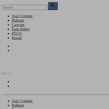
Skip
Search

to
for:
Search
content
Asie Centrale
Balkans
Caucase
États Baltes
PECO
Russie
Facebook
Twitter
REGARD SUR L'EST
Revue
Facebook
Twitter
Asie Centrale
Balkans