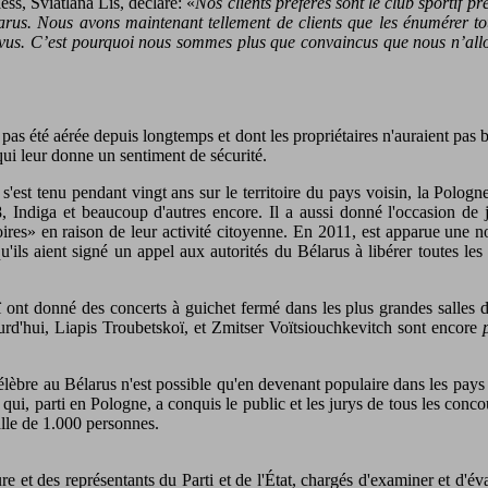
ss, Sviatlana Lis, déclare: «
Nos clients préférés sont le club sportif p
rus. Nous avons maintenant tellement de clients que les énumérer tous 
révus. C’est pourquoi nous sommes plus que convaincus que nous n’all
s été aérée depuis longtemps et dont les propriétaires n'auraient pas beso
ui leur donne un sentiment de sécurité.
'est tenu pendant vingt ans sur le territoire du pays voisin, la Polo
, Indiga et beaucoup d'autres encore. Il a aussi donné l'occasion 
noires» en raison de leur activité citoyenne. En 2011, est apparue une n
ils aient signé un appel aux autorités du Bélarus à libérer toutes les 
t donné des concerts à guichet fermé dans les plus grandes salles de V
ourd'hui, Liapis Troubetskoï, et Zmitser Voïtsiouchkevitch sont encore
 célèbre au Bélarus n'est possible qu'en devenant populaire dans les p
 qui, parti en Pologne, a conquis le public et les jurys de tous les con
lle de 1.000 personnes.
re et des représentants du Parti et de l'État, chargés d'examiner et d'éva