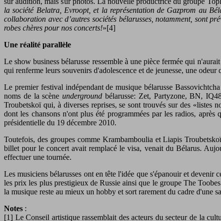
sur audition, mais sur photos. La nouvelle productrice du groupe Tople
la société Belatra, Evroopt, et la représentation de Gazprom au Béla
collaboration avec d’autres sociétés bélarusses, notamment, sont p
robes chères pour nos concerts!
»[4]
Une réalité parallèle
Le show business bélarusse ressemble à une pièce fermée qui n'aurait pa
qui renferme leurs souvenirs d'adolescence et de jeunesse, une odeur q
Le premier festival indépendant de musique bélarusse Bassovichtcha s
noms de la scène
underground
bélarusse: Zet, Partyzone, BN, IQ48
Troubetskoï qui, à diverses reprises, se sont trouvés sur des «listes 
dont les chansons n'ont plus été programmées par les radios, après qu'
présidentielle du 19 décembre 2010.
Toutefois, des groupes comme Krambamboulia et Liapis Troubetskoï on
billet pour le concert avait remplacé le visa, venait du Bélarus. Auj
effectuer une tournée.
Les musiciens bélarusses ont en tête l'idée que s'épanouir et devenir
les prix les plus prestigieux de Russie ainsi que le groupe The Toobes
la musique reste au mieux un hobby et sort rarement du cadre d'une sa
Notes
:
[1] Le Conseil artistique rassemblait des acteurs du secteur de la cultu