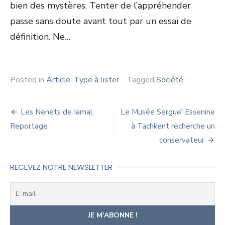
bien des mystères. Tenter de l’appréhender
passe sans doute avant tout par un essai de
définition. Ne…
Posted in
Article
,
Type à lister
Tagged
Société
Navigation
Les Nenets de Iamal.
Le Musée Sergueï Essenine
de
Reportage
à Tachkent recherche un
conservateur
l’article
RECEVEZ NOTRE NEWSLETTER