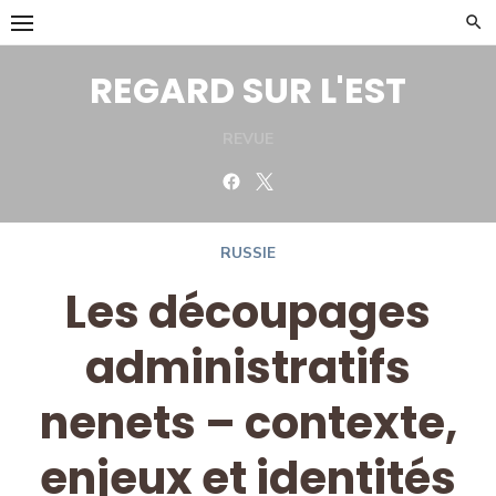
Skip
to
content
REGARD SUR L'EST
REVUE
Facebook
Twitter
RUSSIE
Les découpages
administratifs
nenets – contexte,
enjeux et identités