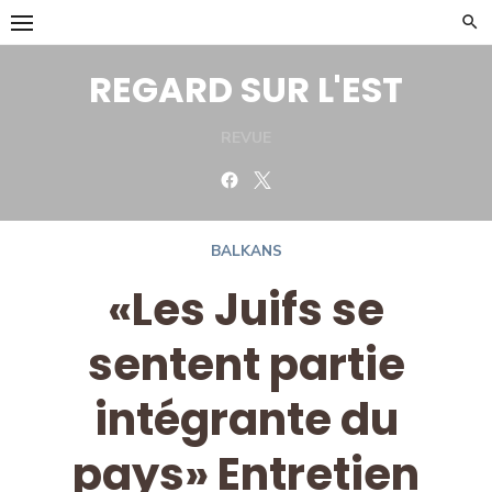
Skip
to
content
REGARD SUR L'EST
REVUE
Facebook
Twitter
BALKANS
«Les Juifs se
sentent partie
intégrante du
pays» Entretien