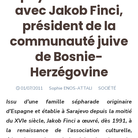
avec Jakob Finci,
président de la
communauté juive
de Bosnie-
Herzégovine
POSTED
Author
01/07/2011
Sophie ENOS-ATTALI
SOCIÉTÉ
ON
Issu d’une famille sépharade originaire
d’Espagne et établie à Sarajevo depuis la moitié
du XVI
e
siècle, Jakob Finci a œuvré, dès 1991, à
la renaissance de l’association culturelle,