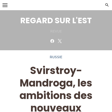
Skip
to
content
REGARD SUR L'EST
REVUE
Facebook
Twitter
RUSSIE
Svirstroy-
Mandroga, les
ambitions des
nouveaux