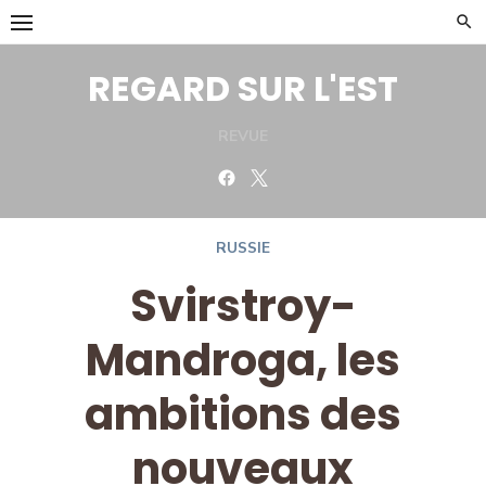
Skip
to
content
REGARD SUR L'EST
REVUE
Facebook
Twitter
RUSSIE
Svirstroy-
Mandroga, les
ambitions des
nouveaux