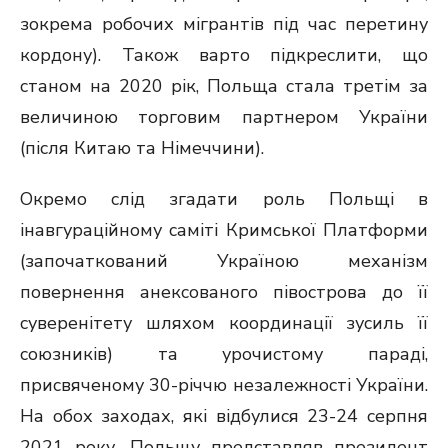
зокрема робочих мігрантів під час перетину
кордону). Також варто підкреслити, що
станом на 2020 рік, Польща стала третім за
величиною торговим партнером України
(після Китаю та Німеччини).
Окремо слід згадати роль Польщі в
інавгураційному саміті Кримської Платформи
(започаткований Україною механізм
повернення анексованого півострова до її
суверенітету шляхом координації зусиль її
союзників) та урочистому параді,
присвяченому 30-річчю незалежності України.
На обох заходах, які відбулися 23-24 серпня
2021 року, Польщу представляв президент