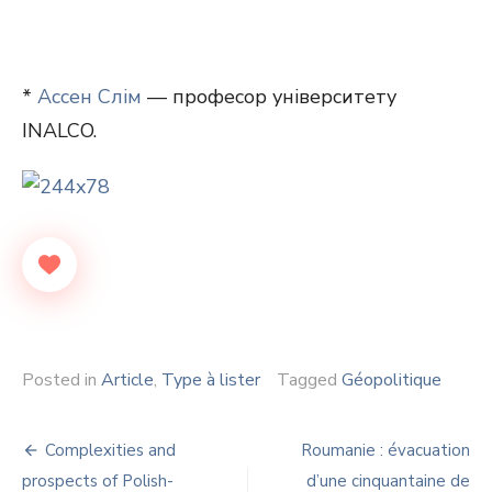
*
Ассен Слім
— професор університету
INALCO.
Posted in
Article
,
Type à lister
Tagged
Géopolitique
Navigation
Complexities and
Roumanie : évacuation
de
prospects of Polish-
d’une cinquantaine de