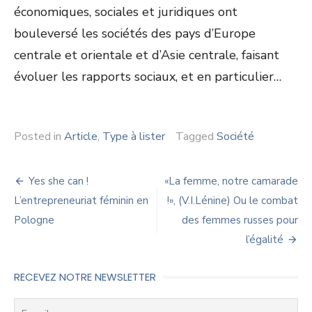
économiques, sociales et juridiques ont
bouleversé les sociétés des pays d’Europe
centrale et orientale et d’Asie centrale, faisant
évoluer les rapports sociaux, et en particulier…
Posted in
Article
,
Type à lister
Tagged
Société
Navigation
Yes she can !
«La femme, notre camarade
de
L’entrepreneuriat féminin en
!», (V.I.Lénine) Ou le combat
Pologne
des femmes russes pour
l’article
l’égalité
RECEVEZ NOTRE NEWSLETTER