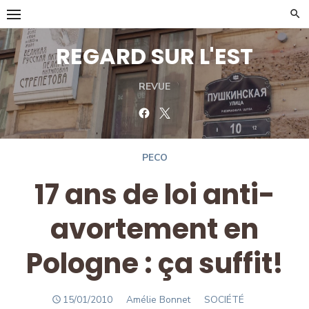
Skip
to
content
REGARD SUR L'EST
REVUE
Facebook
Twitter
PECO
17 ans de loi anti-
avortement en
Pologne : ça suffit!
POSTED
Author
15/01/2010
Amélie Bonnet
SOCIÉTÉ