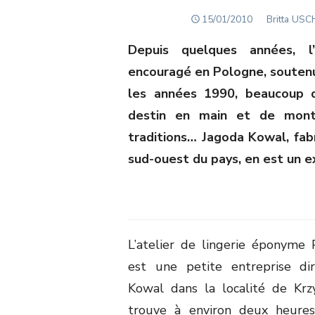
POSTED
Author
15/01/2010
Britta US
ON
Depuis quelques années, l’
encouragé en Pologne, souten
les années 1990, beaucoup d
destin en main et de monte
traditions… Jagoda Kowal, fab
sud-ouest du pays, en est un 
L’atelier de lingerie éponyme 
est une petite entreprise di
Kowal dans la localité de Krzy
trouve à environ deux heure