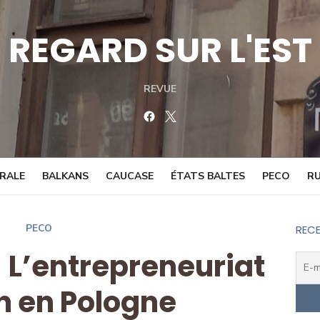
REGARD SUR L'EST
REVUE
Facebook
Twitter
TRALE
BALKANS
CAUCASE
ÉTATS BALTES
PECO
RU
PECO
RECE
! L’entrepreneuriat
n en Pologne