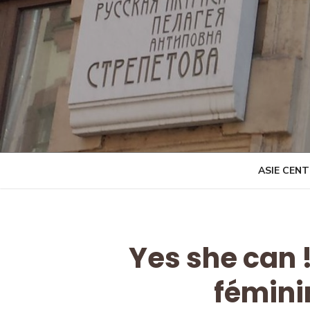
Skip
to
content
ASIE CEN
Yes she can 
fémini