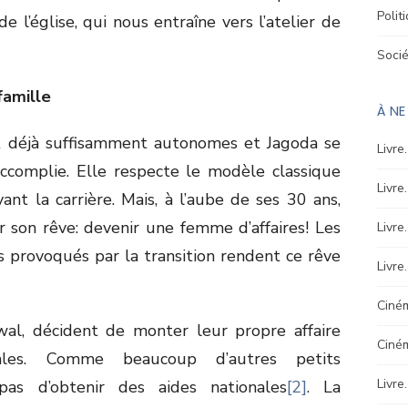
Polit
de l’église, qui nous entraîne vers l’atelier de
Soci
famille
À N
t déjà suffisamment autonomes et Jagoda se
Livre
complie. Elle respecte le modèle classique
Livre
ant la carrière. Mais, à l’aube de ses 30 ans,
er son rêve: devenir une femme d’affaires! Les
Livre
provoqués par la transition rendent ce rêve
Livre
Ciném
wal, décident de monter leur propre affaire
Ciné
ales. Comme beaucoup d’autres petits
Livre
 pas d’obtenir des aides nationales
[2]
. La