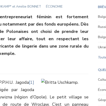
CHKAMP* et Amélie BONNET
ÉCONOMIE
BRÈV
entrepreneuriat féminin est fortement
Bulga
u notamment par des fonds européens. Dès
Russi
e Polonaises ont choisi de prendre leur
Bulga
r leur affaire, tout en respectant les
ricante de lingerie dans une zone rurale du
Ukrai
exemple.
Toute
QUEL
Cultu
P.P.H.U. Jagoda
[1]
rigée par Jagoda
Écon
wizna (région d’Opole). Le petit village se
Géopo
s de route de Wroclaw. C’est un panneau