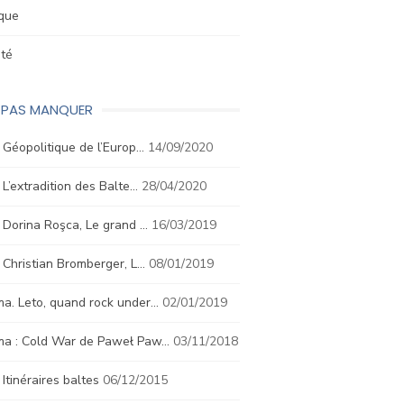
ique
été
E PAS MANQUER
. Géopolitique de l’Europ…
14/09/2020
. L’extradition des Balte…
28/04/2020
. Dorina Roşca, Le grand …
16/03/2019
. Christian Bromberger, L…
08/01/2019
a. Leto, quand rock under…
02/01/2019
ma : Cold War de Paweł Paw…
03/11/2018
. Itinéraires baltes
06/12/2015