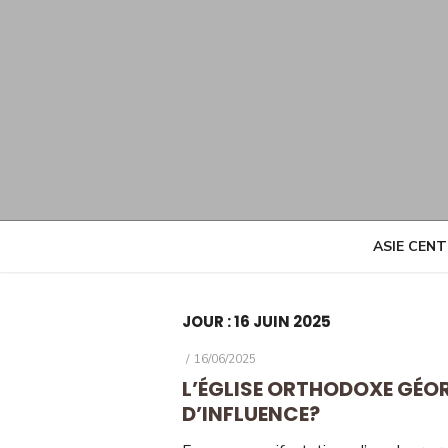
Skip
to
content
ASIE CEN
JOUR :
16 JUIN 2025
POSTED
16/06/2025
ON
L’ÉGLISE ORTHODOXE GÉOR
D’INFLUENCE?