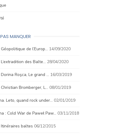
ique
été
E PAS MANQUER
. Géopolitique de l’Europ…
14/09/2020
. L’extradition des Balte…
28/04/2020
. Dorina Roşca, Le grand …
16/03/2019
. Christian Bromberger, L…
08/01/2019
a. Leto, quand rock under…
02/01/2019
ma : Cold War de Paweł Paw…
03/11/2018
. Itinéraires baltes
06/12/2015