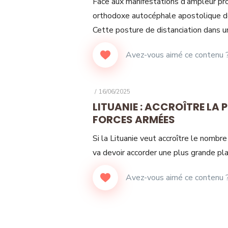
Face aux manifestations d’ampleur pr
orthodoxe autocéphale apostolique de
Cette posture de distanciation dans u
POSTED
16/06/2025
ON
LITUANIE : ACCROÎTRE LA 
FORCES ARMÉES
Si la Lituanie veut accroître le nombre
va devoir accorder une plus grande pl