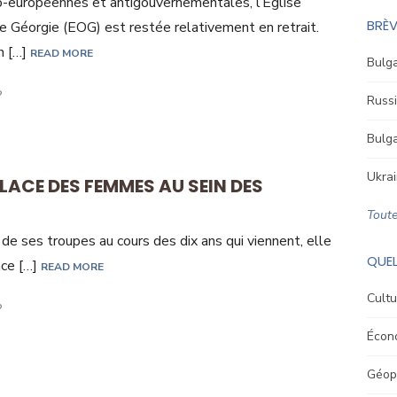
o-européennes et antigouvernementales, l’Église
BRÈV
 Géorgie (EOG) est restée relativement en retrait.
n […]
READ MORE
Bulga
Russi
Bulga
Ukrai
PLACE DES FEMMES AU SEIN DES
Toute
 de ses troupes au cours des dix ans qui viennent, elle
QUEL
ace […]
READ MORE
Cultu
Écon
Géopo