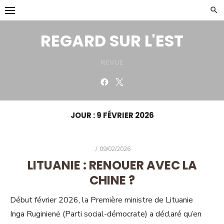
Skip
to
content
REGARD SUR L'EST
REVUE
Facebook
Twitter
JOUR :
9 FÉVRIER 2026
POSTED
09/02/2026
ON
LITUANIE : RENOUER AVEC LA
CHINE ?
Début février 2026, la Première ministre de Lituanie
Inga Ruginienė (Parti social-démocrate) a déclaré qu’en