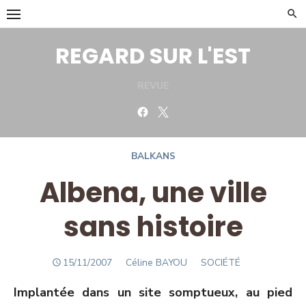
Skip
to
content
REGARD SUR L'EST
REVUE
Facebook
Twitter
BALKANS
Albena, une ville
sans histoire
POSTED
Author
15/11/2007
Céline BAYOU
SOCIÉTÉ
ON
Implantée dans un site somptueux, au pied