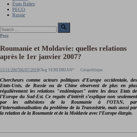
États Baltes
PECO
Russie
Search

for:
Search
Peco
Roumanie et Moldavie: quelles relations
après le 1er janvier 2007?
Posted
Author
15/11/2007
06/07/2019
Oleg SEREBRIAN*
Géopolitique
on
Chercheurs comme acteurs politiques d’Europe occidentale, des
Etats-Unis, de Russie ou de Chine observent de plus en plus
régulièrement les relations "endémiques" entre les deux Etats de
l’Europe du Sud-Est. Ce regain d’intérêt s’explique non seulement
par les adhésions de la Roumanie à l’OTAN, par
l’internationalisation du problème de la Transnistrie, mais aussi par
la relation de la Roumanie et de la Moldavie avec l’Europe élargie.