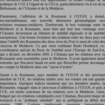
politique de l’UE à l’égard de la CEI et, particulièrement vis-à-vis de la
Biélorussie, de l’Ukraine et de la Moldavie.
Finalement, l’adhésion de la Roumanie à l’OTAN a donné,
incontestablement, une nouvelle dimension géostratégique aux
relations roumano-moldaves. Dorénavant, le bon voisinage entre la
Moldavie et la Roumanie, aussi bien que leur bon voisinage avec
l’Ukraine deviennent un élément de stabilité régionale et de stabilité
européenne. Une bonne évolution des relations entre les deux pays est
dans l’intérêt des Roumains des deux rives du
Prut
et aussi de celui des
citoyens de Moldavie. Ce que vient confirmer Bodo Hombach, ex-
coordinateur spécial du Pacte de Stabilité pour l’Europe de Sud-Est,
qui a déclaré, en décembre 2001 à Chisinau que les relations avec la
Roumanie sont essentielles pour la Moldavie. Il avait également laissé
entendre que Bucarest faisait en sorte que Bruxelles prenne davantage
en compte la Moldavie dans son "rayon d’action".
Quant à la Roumanie, pays membre de l’OTAN et très prochain
membre de l’UE, les relations stables avec ses voisins ont une grande
importance. Quelques indices montrent que ces dernières années, la
Roumanie, engagée dans le processus d’adhésion à l’OTAN, et puis à
l’UE, est moins soucieuse de ses relations avec la Moldavie. Ainsi,
fatigué par ces relations compliquées avec Chisinau, Bucarest risque de
renoncer à sa "politique orientale" qui se préfigurait au début des
années 1980. Certains intellectuels roumains bessarabéens,