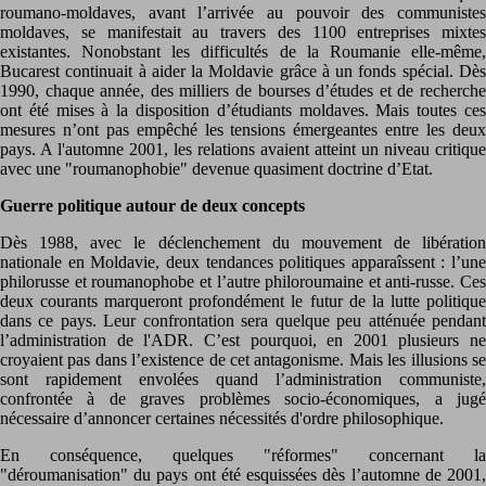
roumano-moldaves, avant l’arrivée au pouvoir des communistes
moldaves, se manifestait au travers des 1100 entreprises mixtes
existantes. Nonobstant les difficultés de la Roumanie elle-même,
Bucarest continuait à aider la Moldavie grâce à un fonds spécial. Dès
1990, chaque année, des milliers de bourses d’études et de recherche
ont été mises à la disposition d’étudiants moldaves. Mais toutes ces
mesures n’ont pas empêché les tensions émergeantes entre les deux
pays. A l'automne 2001, les relations avaient atteint un niveau critique
avec une "roumanophobie" devenue quasiment doctrine d’Etat.
Guerre politique autour de deux concepts
Dès 1988, avec le déclenchement du mouvement de libération
nationale en Moldavie, deux tendances politiques apparaîssent : l’une
philorusse et roumanophobe et l’autre philoroumaine et anti-russe. Ces
deux courants marqueront profondément le futur de la lutte politique
dans ce pays. Leur confrontation sera quelque peu atténuée pendant
l’administration de l'ADR. C’est pourquoi, en 2001 plusieurs ne
croyaient pas dans l’existence de cet antagonisme. Mais les illusions se
sont rapidement envolées quand l’administration communiste,
confrontée à de graves problèmes socio-économiques, a jugé
nécessaire d’annoncer certaines nécessités d'ordre philosophique.
En conséquence, quelques "réformes" concernant la
"déroumanisation" du pays ont été esquissées dès l’automne de 2001,