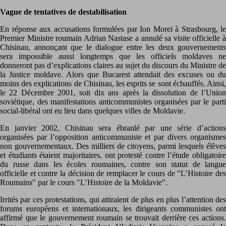
Vague de tentatives de destabilisation
En réponse aux accusations formulées par Ion Morei à Strasbourg, le
Premier Ministre roumain Adrian Nastase a annulé sa visite officielle à
Chisinau, annonçant que le dialogue entre les deux gouvernements
sera impossible aussi longtemps que les officiels moldaves ne
donneront pas d’explications claires au sujet du discours du Ministre de
la Justice moldave. Alors que Bucarest attendait des excuses ou du
moins des explications de Chisinau, les esprits se sont échauffés. Ainsi,
le 22 Décembre 2001, soit dix ans après la dissolution de l’Union
soviétique, des manifestations anticommunistes organisées par le parti
social-libéral ont eu lieu dans quelques villes de Moldavie.
En janvier 2002, Chisinau sera ébranlé par une série d’actions
organisées par l’opposition anticommuniste et par divers organismes
non gouvernementaux. Des milliers de citoyens, parmi lesquels élèves
et étudiants étaient majoritaires, ont protesté contre l’étude obligatoire
du russe dans les écoles roumaines, contre son statut de langue
officielle et contre la décision de remplacer le cours de "L’Histoire des
Roumains" par le cours "L’Histoire de la Moldavie".
Irrités par ces protestations, qui attiraient de plus en plus l’attention des
forums européens et internationaux, les dirigeants communistes ont
affirmé que le gouvernement roumain se trouvait derrière ces actions.