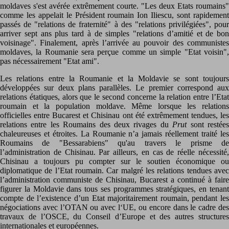
moldaves s'est avérée extrêmement courte. "Les deux Etats roumains"
comme les appelait le Président roumain Ion Iliescu, sont rapidement
passés de "relations de fraternité" à des "relations privilégiées", pour
arriver sept ans plus tard à de simples "relations d’amitié et de bon
voisinage". Finalement, après l’arrivée au pouvoir des communistes
moldaves, la Roumanie sera perçue comme un simple "Etat voisin",
pas nécessairement "Etat ami".
Les relations entre la Roumanie et la Moldavie se sont toujours
développées sur deux plans parallèles. Le premier correspond aux
relations étatiques, alors que le second concerne la relation entre l’Etat
roumain et la population moldave. Même lorsque les relations
officielles entre Bucarest et Chisinau ont été extrêmement tendues, les
relations entre les Roumains des deux rivages du
Prut
sont restée
chaleureuses et étroites. La Roumanie n’a jamais réellement traité les
Roumains de "Bessarabiens" qu'au travers le prisme de
l’administration de Chisinau. Par ailleurs, en cas de réelle nécessité,
Chisinau a toujours pu compter sur le soutien économique ou
diplomatique de l’Etat roumain. Car malgré les relations tendues avec
l’administration communiste de Chisinau, Bucarest a continué à faire
figurer la Moldavie dans tous ses programmes stratégiques, en tenant
compte de l’existence d’un Etat majoritairement roumain, pendant les
négociations avec l’OTAN ou avec l‘UE, ou encore dans le cadre des
travaux de l’OSCE, du Conseil d’Europe et des autres structures
internationales et européennes.