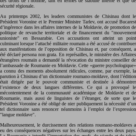
des droits de l’homme, tant en termes de stabilité interne et que de
sécurité régionale.
Au printemps 2002, les leaders communistes de Chisinau dont le
Président Voronine et le Premier Ministre Tarlev, ont accusé Bucarest
d’ingérence dans les affaires internes de la Moldavie, de promotion de
politique de revanche territoriale et de financement du "mouvement
unioniste" en Bessarabie. Ces accusations ont atteint un point
culminant lorsque l’attaché militaire roumain a été accusé de contribuer
aux manifestations de l’opposition de Chisinau et, par conséquent, a
été déclaré persona non grata. En représailles, le ministère des Affaires
étrangères roumain a demandé la révocation du ministre conseiller de
l’ambassade de Roumanie en Moldavie. Cette «guerre psychologique»
a connu des moments absolument ridicules, comme, par exemple, la
parution à Chisinau d’un dictionnaire roumano-moldave, dont l’édition
était dirigée par le pouvoir communiste et destinée à démontrer
l’existence de deux langues différentes. Ce qui a provoqué le
mécontentement de la communauté académique de Moldavie et de
Roumanie, mais aussi de linguistes de l’étranger, de sorte que le
Président Voronine a été obligé de nier publiquement la nécessité d’un
tel dictionnaire sans renoncer néanmoins à l’emploi de l’expression
"langue moldave".
Malheureusement, le durcissement des relations roumano-moldaves a
eu des conséquences négatives sur les échanges entre les deux pays.
La Roumanie a interdit l’importation des œufs, de viande et de tabac