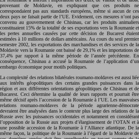
provenant de Moldavie, en expliquant que ces produits ne
correspondaient pas aux standards européens, même si aucun de ces
deux pays ne faisait partie de l’UE. Evidement, ces mesures n’ont pas
convenu au gouvernement de Chisinau, car les produits animaliers
constituaient 15% de la totalité de ses exportations vers la Roumanie et
les pertes annuelles causées par cette décision de Bucarest étaient
estimées à 10 millions de dollars américains. Au cours du seul premier
semestre 2002, les exportations des marchandises et des services de la
Moldavie vers la Roumanie ont baissé de 29,1% et les importations de
37,4% par rapport à la même période de l’année précédente. En
conséquence, Chisinau a accusé la Roumanie de l’application d’un
embargo économique pour motifs politiques.
La complexité des relations bilatérales roumano-moldaves est aussi liée
aux intérêts géopolitiques des certains grandes puissances dans la
région et aux différentes orientations géopolitiques de Chisinau et de
Bucarest. Ceci détermine la qualité de leurs rapports et pourrait être
même décisif après l’accession de la Roumanie à l’UE. Les mauvaises
relations roumano-moldaves de la période agrarienne-démocrate
devraient être analysées dans le contexte plus large des relations de la
Russie avec les puissances occidentales et notamment en considérant
l’opposition de la Russie aux projets d’élargissement de l’OTAN et à
une possible accession de la Roumanie à l’Alliance atlantique. De la
même façon, la politique de la Roumanie à l’égard de la Moldavie de
ces dernières années doit être appréhendée en tenant compte de la