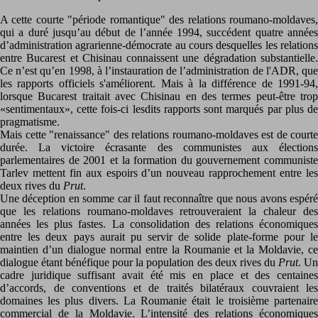
A cette courte "période romantique" des relations roumano-moldaves,
qui a duré jusqu’au début de l’année 1994, succédent quatre années
d’administration agrarienne-démocrate au cours desquelles les relations
entre Bucarest et Chisinau connaissent une dégradation substantielle.
Ce n’est qu’en 1998, à l’instauration de l’administration de l'ADR, que
les rapports officiels s'améliorent. Mais à la différence de 1991-94,
lorsque Bucarest traitait avec Chisinau en des termes peut-être trop
«sentimentaux», cette fois-ci lesdits rapports sont marqués par plus de
pragmatisme.
Mais cette "renaissance" des relations roumano-moldaves est de courte
durée. La victoire écrasante des communistes aux élections
parlementaires de 2001 et la formation du gouvernement communiste
Tarlev mettent fin aux espoirs d’un nouveau rapprochement entre les
deux rives du
Prut
.
Une déception en somme car il faut reconnaître que nous avons espéré
que les relations roumano-moldaves retrouveraient la chaleur des
années les plus fastes. La consolidation des relations économiques
entre les deux pays aurait pu servir de solide plate-forme pour le
maintien d’un dialogue normal entre la Roumanie et la Moldavie, ce
dialogue étant bénéfique pour la population des deux rives du
Prut
. U
cadre juridique suffisant avait été mis en place et des centaines
d’accords, de conventions et de traités bilatéraux couvraient les
domaines les plus divers. La Roumanie était le troisième partenaire
commercial de la Moldavie. L’intensité des relations économiques