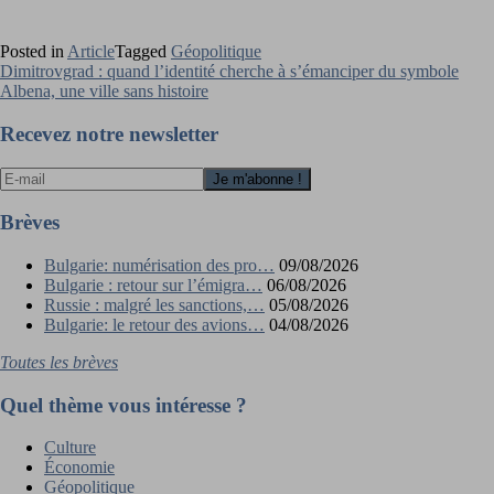
Posted in
Article
Tagged
Géopolitique
Navigation
Dimitrovgrad : quand l’identité cherche à s’émanciper du symbole
Albena, une ville sans histoire
de
l’article
Recevez notre newsletter
Brèves
Bulgarie: numérisation des pro…
09/08/2026
Bulgarie : retour sur l’émigra…
06/08/2026
Russie : malgré les sanctions,…
05/08/2026
Bulgarie: le retour des avions…
04/08/2026
Toutes les brèves
Quel thème vous intéresse ?
Culture
Économie
Géopolitique