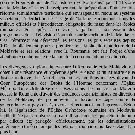
comme la substitution de "L’Histoire des Roumains" par "L’Histoire
de la Moldavie" dans l’enseignement, la préparation d’une contre-
réforme administrative-territoriale qui envisageait un retour au système
soviétique, l’interdiction de l’usage de "la langue roumaine" dans les
milieux officiels et l’introduction obligatoire du russe dans les écoles
roumaines. Peu après, à celles-ci, s’ajoutait la suspension des
programmes de la Télévision Roumaine sur le territoire de la Moldavie.
Ces "réformes" ont déclenché les tensions les plus sérieuses depuis
1992. Implicitement, pour la première fois, la situation intérieure de la
Moldavie et ses relations avec la Roumanie ont fait l’objet d’une
attention exceptionnelle de la part de la communauté internationale.
Les divergences diplomatiques entre la Roumanie et la Moldavie ont
obtenu une résonance européenne après le discours du Ministre de la
Justice moldave, Ion Morei, pendant les auditions menées devant la
Cour Européenne des Droits de l’Homme concernant l’Eglise
Métropolitaine Orthodoxe de la Bessarabie. Le ministre Ion Morei a
accusé la Roumanie d'avoir des tendances expansionnistes en direction
de la Moldavie, de promouvoir un travail de sape contre la
souveraineté du pays et d’y exercer directement une ingérence. Selon
lui, la légalisation de l’Eglise Orthodoxe roumaine en Moldavie
facilitait l’expansionnisme roumain. Il faut préciser que cette opinion a
par ailleurs été partagée, officieusement, par les administrations
antérieures et même lorsque les relations roumano-moldaves étaient au
plus haut.