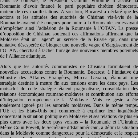
Dans ce contexte, le Président Vladimir Voronine a accusé la
Roumanie d’avoir financé le parti populaire chrétien démocrate,
moteur de ces manifestations. A son tour, Bucarest a déclaré que les
actions et les attitudes des autorités de Chisinau vis-à-vis de la
Roumanie avaient été conçues pour nuire à la Roumanie, en essayant
d’empêcher ainsi l’adhésion de la Roumanie à l’OTAN. La presse
d’opposition de Chisinau soutenait ces affirmations affirmant que la
Moldavie était un "agent" au service de la Russie qui, dans une
tentative désespérée de bloquer une nouvelle vague d’élargissement de
l’OTAN, cherchait à tacher l’image des nouveaux membres potentiels
de l’Alliance atlantique.
Alors que les autorités communistes de Chisinau formulaient de
nouvelles accusations contre la Roumanie, Bucarest, à l’initiative du
Ministre des Affaires Etrangères, Mircea Geoana, élaborait une
stratégie destinée à mettre fin aux tensions entre les deux pays. Les
mots-clef de cette stratégie étaient pragmatisme, consolidation des
relations économiques roumano-moldaves et contribution aux efforts
d’intégration européenne de la Moldavie. Mais ce geste a été
totalement ignoré par les autorités moldaves. Dans le même temps,
l’UE et les Etats-Unis ont commencé à exprimer leur inquiétude
concernant la situation politique en Moldavie et ses relations de plus en
plus dures avec les deux pays voisins – la Roumanie et l’Ukraine.
Même Colin Powell, le Secrétaire d’Etat américain, a défini la situation
dans la Moldavie comme dangereuse pour la démocratie et le respect