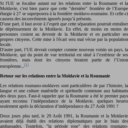
Si l'UE se focalise autant sur les relations entre la Roumanie et la
Moldavie, c'est bien parce que cette "dernière" frontière de l’Europe
élargie à 27 se superposera à la frontière moldavo-roumaine. Et celle-ci
causera des inconvénients ignorés jusqu’à présents.
D'une part, il faut avoir à l’esprit que cette séparation pourrait entraîner
le dépérissement de la Moldavie. En effet, de moins en moins de
personnes croient au devenir de la Moldavie et en particulier ses
propres citoyens. Cette mise à l'écart sera mal vécue par la population
locale.
D'autre part, l’UE devrait compter comme nouveau voisin un pays, la
Moldavie, qui du point de vue territorial est situé à l’extérieur de ses
frontières, mais dont les citoyens feraient partie de l’Union
[1]
européenne...
Retour sur les relations entre la Moldavie et la Roumanie
Les relations roumano-moldaves sont particulières de par l’histoire, la
langue et une culture matérielle et spirituelle commune aux habitants
des deux pays. Faut-il rappeler que la Roumanie a été le premier pays
ayant reconnu l’indépendance de la Moldavie, quelques heures
seulement après la déclaration d’indépendance du 27 Août 1991 ?
Deux jours plus tard, le 29 Août 1991, la Roumanie et la Moldavie
avaient déjà établi des relations diplomatiques par le biais des
ambassades. Toutefois, "la période rose" des relations roumano-