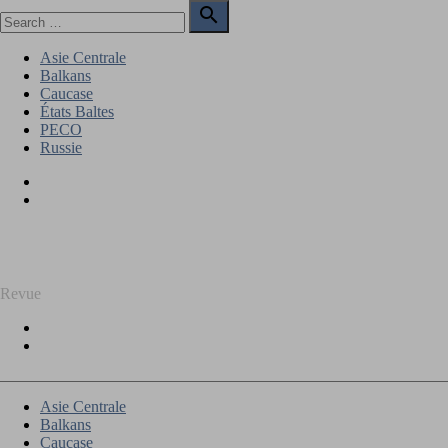
Skip
Search

to
for:
Search
content
Asie Centrale
Balkans
Caucase
États Baltes
PECO
Russie
Facebook
Twitter
REGARD SUR L'EST
Revue
Facebook
Twitter
Asie Centrale
Balkans
Caucase