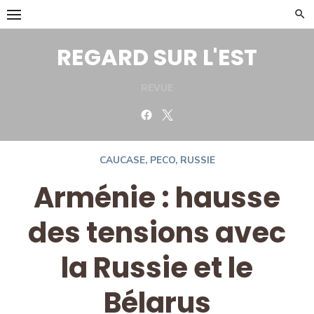
Skip
to
content
REGARD SUR L'EST
REVUE
Facebook
Twitter
CAUCASE
,
PECO
,
RUSSIE
Arménie : hausse
des tensions avec
la Russie et le
Bélarus