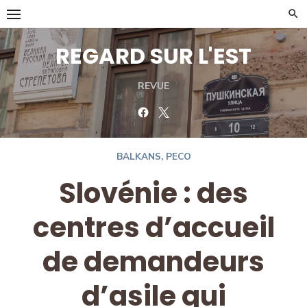
Skip
to
content
REGARD SUR L'EST
REVUE
Facebook
Twitter
BALKANS
,
PECO
Slovénie : des
centres d’accueil
de demandeurs
d’asile qui