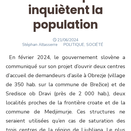
inquiètent la
population
POSTED
21/06/2024
Author
ON
Stéphan Altasserre
POLITIQUE, SOCIÉTÉ
En février 2024, le gouvernement slovène a
communiqué sur son projet d’ouvrir deux centres
d’accueil de demandeurs d’asile à Obrezje (village
de 350 hab. sur la commune de Brežice) et de
Sredisce ob Dravi (près de 2 000 hab.), deux
localités proches de la frontière croate et de la
commune de Medjimurje. Ces structures ne
seraient utilisées qu’en cas de saturation des
trois centres de la région de Ljubljana. Le plus