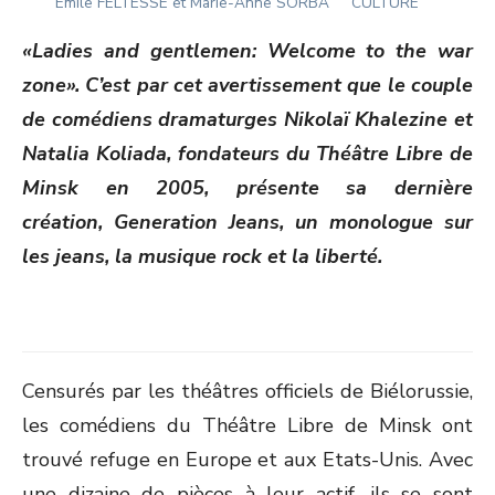
Author
ON
Emile FELTESSE et Marie-Anne SORBA
CULTURE
«Ladies and gentlemen: Welcome to the war
zone». C’est par cet avertissement que le couple
de comédiens dramaturges Nikolaï Khalezine et
Natalia Koliada, fondateurs du Théâtre Libre de
Minsk en 2005, présente sa dernière
création, Generation Jeans, un monologue sur
les jeans, la musique rock et la liberté.
Censurés par les théâtres officiels de Biélorussie,
les comédiens du Théâtre Libre de Minsk ont
trouvé refuge en Europe et aux Etats-Unis. Avec
une dizaine de pièces à leur actif, ils se sont