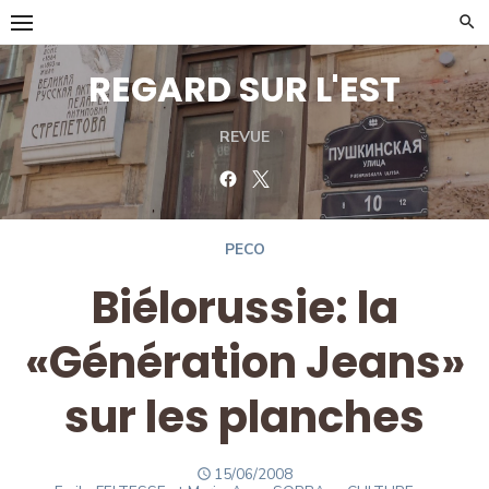
Skip
to
content
REGARD SUR L'EST
REVUE
Facebook
Twitter
PECO
Biélorussie: la
«Génération Jeans»
sur les planches
POSTED
15/06/2008