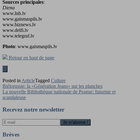
Sources principales
:
Diena
www.lnb.lv
www.gaismaspils.lv
www.biznews.lv
www.delfi.lv
www.telegraf.lv
Photo
: www.gaismaspils.lv
Retour en haut de page
Posted in
Article
Tagged
Culture
Navigation
Biélorussie: la «Génération Jeans» sur les planches
La nouvelle Bibliothèque nationale de Prague: futuriste et
de
scandaleuse
l’article
Recevez notre newsletter
Brèves