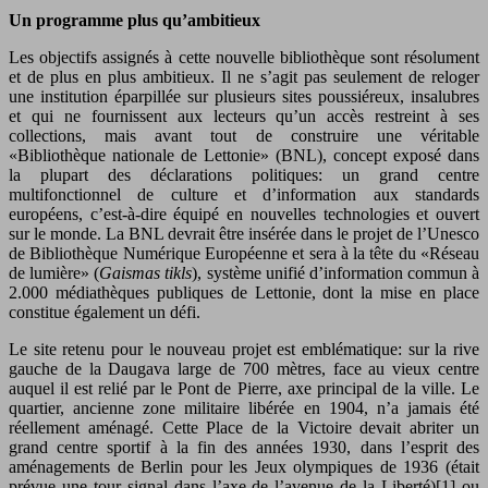
Un programme plus qu’ambitieux
Les objectifs assignés à cette nouvelle bibliothèque sont résolument
et de plus en plus ambitieux. Il ne s’agit pas seulement de reloger
une institution éparpillée sur plusieurs sites poussiéreux, insalubres
et qui ne fournissent aux lecteurs qu’un accès restreint à ses
collections, mais avant tout de construire une véritable
«Bibliothèque nationale de Lettonie» (BNL), concept exposé dans
la plupart des déclarations politiques: un grand centre
multifonctionnel de culture et d’information aux standards
européens, c’est-à-dire équipé en nouvelles technologies et ouvert
sur le monde. La BNL devrait être insérée dans le projet de l’Unesco
de Bibliothèque Numérique Européenne et sera à la tête du «Réseau
de lumière» (
Gaismas tikls
), système unifié d’information commun à
2.000 médiathèques publiques de Lettonie, dont la mise en place
constitue également un défi.
Le site retenu pour le nouveau projet est emblématique: sur la rive
gauche de la Daugava large de 700 mètres, face au vieux centre
auquel il est relié par le Pont de Pierre, axe principal de la ville. Le
quartier, ancienne zone militaire libérée en 1904, n’a jamais été
réellement aménagé. Cette Place de la Victoire devait abriter un
grand centre sportif à la fin des années 1930, dans l’esprit des
aménagements de Berlin pour les Jeux olympiques de 1936 (était
prévue une tour signal dans l’axe de l’avenue de la Liberté)[1] ou