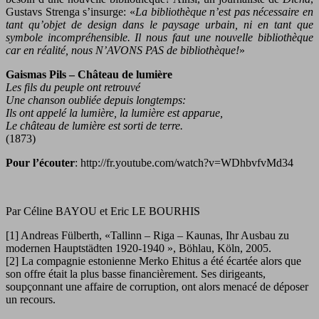
Gustavs Strenga s’insurge: «
La bibliothèque n’est pas nécessaire en
tant qu’objet de design dans le paysage urbain, ni en tant que
symbole incompréhensible. Il nous faut une nouvelle bibliothèque
car en réalité, nous N’AVONS PAS de bibliothèque!
»
Gaismas Pils – Château de lumière
Les fils du peuple ont retrouvé
Une chanson oubliée depuis longtemps:
Ils ont appelé la lumière, la lumière est apparue,
Le château de lumière est sorti de terre.
(1873)
Pour l’écouter
: http://fr.youtube.com/watch?v=WDhbvfvMd34
Par Céline BAYOU et Eric LE BOURHIS
[1] Andreas Fülberth, «Tallinn – Riga – Kaunas, Ihr Ausbau zu
modernen Hauptstädten 1920-1940 », Böhlau, Köln, 2005.
[2] La compagnie estonienne Merko Ehitus a été écartée alors que
son offre était la plus basse financièrement. Ses dirigeants,
soupçonnant une affaire de corruption, ont alors menacé de déposer
un recours.