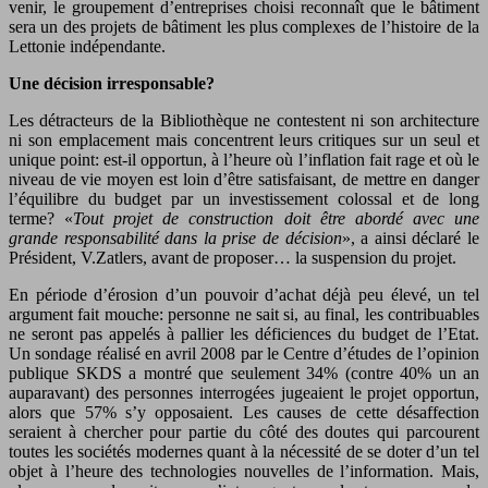
venir, le groupement d’entreprises choisi reconnaît que le bâtiment
sera un des projets de bâtiment les plus complexes de l’histoire de la
Lettonie indépendante.
Une décision irresponsable?
Les détracteurs de la Bibliothèque ne contestent ni son architecture
ni son emplacement mais concentrent leurs critiques sur un seul et
unique point: est-il opportun, à l’heure où l’inflation fait rage et où le
niveau de vie moyen est loin d’être satisfaisant, de mettre en danger
l’équilibre du budget par un investissement colossal et de long
terme? «
Tout projet de construction doit être abordé avec une
grande responsabilité dans la prise de décision
», a ainsi déclaré le
Président, V.Zatlers, avant de proposer… la suspension du projet.
En période d’érosion d’un pouvoir d’achat déjà peu élevé, un tel
argument fait mouche: personne ne sait si, au final, les contribuables
ne seront pas appelés à pallier les déficiences du budget de l’Etat.
Un sondage réalisé en avril 2008 par le Centre d’études de l’opinion
publique SKDS a montré que seulement 34% (contre 40% un an
auparavant) des personnes interrogées jugeaient le projet opportun,
alors que 57% s’y opposaient. Les causes de cette désaffection
seraient à chercher pour partie du côté des doutes qui parcourent
toutes les sociétés modernes quant à la nécessité de se doter d’un tel
objet à l’heure des technologies nouvelles de l’information. Mais,