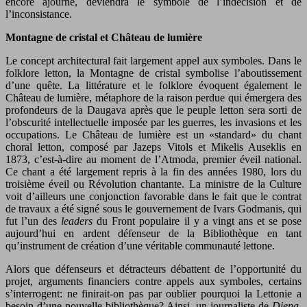
encore ajourné, deviendra le symbole de l’indécision et de
l’inconsistance.
Montagne de cristal et Château de lumière
Le concept architectural fait largement appel aux symboles. Dans le
folklore letton, la Montagne de cristal symbolise l’aboutissement
d’une quête. La littérature et le folklore évoquent également le
Château de lumière, métaphore de la raison perdue qui émergera des
profondeurs de la Daugava après que le peuple letton sera sorti de
l’obscurité intellectuelle imposée par les guerres, les invasions et les
occupations. Le Château de lumière est un «standard» du chant
choral letton, composé par Jazeps Vitols et Mikelis Auseklis en
1873, c’est-à-dire au moment de l’Atmoda, premier éveil national.
Ce chant a été largement repris à la fin des années 1980, lors du
troisième éveil ou Révolution chantante. La ministre de la Culture
voit d’ailleurs une conjonction favorable dans le fait que le contrat
de travaux a été signé sous le gouvernement de Ivars Godmanis, qui
fut l’un des
leaders
du Front populaire il y a vingt ans et se pose
aujourd’hui en ardent défenseur de la Bibliothèque en tant
qu’instrument de création d’une véritable communauté lettone.
Alors que défenseurs et détracteurs débattent de l’opportunité du
projet, arguments financiers contre appels aux symboles, certains
s’interrogent: ne finirait-on pas par oublier pourquoi la Lettonie a
besoin d’une nouvelle bibliothèque? Ainsi, un journaliste de
Diena
,