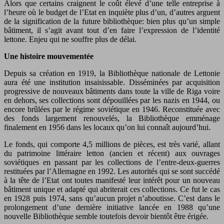
Alors que certains craignent le coût élevé d’une telle entreprise à
l’heure où le budget de l’Etat en inquiète plus d’un, d’autres arguent
de la signification de la future bibliothèque: bien plus qu’un simple
bâtiment, il s’agit avant tout d’en faire l’expression de l’identité
lettone. Enjeu qui ne souffre plus de délai.
Une histoire mouvementée
Depuis sa création en 1919, la Bibliothèque nationale de Lettonie
aura été une institution insaisissable. Disséminées par acquisition
progressive de nouveaux bâtiments dans toute la ville de Riga voire
en dehors, ses collections sont dépouillées par les nazis en 1944, ou
encore brûlées par le régime soviétique en 1946. Reconstituée avec
des fonds largement renouvelés, la Bibliothèque emménage
finalement en 1956 dans les locaux qu’on lui connaît aujourd’hui.
Le fonds, qui comporte 4,5 millions de pièces, est très varié, allant
du patrimoine littéraire letton (ancien et récent) aux ouvrages
soviétiques en passant par les collections de l’entre-deux-guerres
restituées par l’Allemagne en 1992. Les autorités qui se sont succédé
à la tête de l’Etat ont toutes manifesté leur intérêt pour un nouveau
bâtiment unique et adapté qui abriterait ces collections. Ce fut le cas
en 1928 puis 1974, sans qu’aucun projet n’aboutisse. C’est dans le
prolongement d’une dernière initiative lancée en 1988 qu’une
nouvelle Bibliothèque semble toutefois devoir bientôt être érigée.