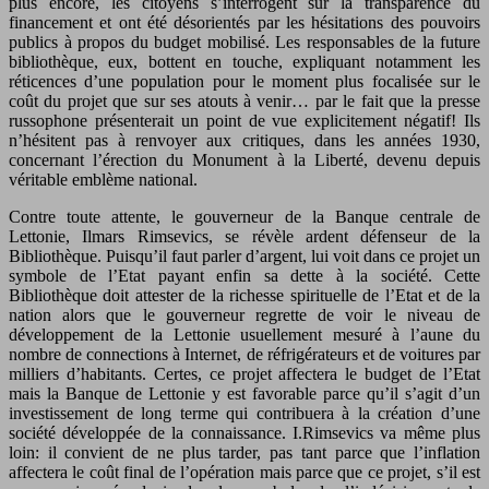
plus encore, les citoyens s’interrogent sur la transparence du
financement et ont été désorientés par les hésitations des pouvoirs
publics à propos du budget mobilisé. Les responsables de la future
bibliothèque, eux, bottent en touche, expliquant notamment les
réticences d’une population pour le moment plus focalisée sur le
coût du projet que sur ses atouts à venir… par le fait que la presse
russophone présenterait un point de vue explicitement négatif! Ils
n’hésitent pas à renvoyer aux critiques, dans les années 1930,
concernant l’érection du Monument à la Liberté, devenu depuis
véritable emblème national.
Contre toute attente, le gouverneur de la Banque centrale de
Lettonie, Ilmars Rimsevics, se révèle ardent défenseur de la
Bibliothèque. Puisqu’il faut parler d’argent, lui voit dans ce projet un
symbole de l’Etat payant enfin sa dette à la société. Cette
Bibliothèque doit attester de la richesse spirituelle de l’Etat et de la
nation alors que le gouverneur regrette de voir le niveau de
développement de la Lettonie usuellement mesuré à l’aune du
nombre de connections à Internet, de réfrigérateurs et de voitures par
milliers d’habitants. Certes, ce projet affectera le budget de l’Etat
mais la Banque de Lettonie y est favorable parce qu’il s’agit d’un
investissement de long terme qui contribuera à la création d’une
société développée de la connaissance. I.Rimsevics va même plus
loin: il convient de ne plus tarder, pas tant parce que l’inflation
affectera le coût final de l’opération mais parce que ce projet, s’il est