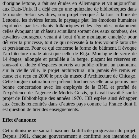
d’origine lettone, a fait ses études en Allemagne et vit aujourd’hui
aux Etats-Unis. Il a déjà conçu une quinzaine de bibliothèques dans
le monde. Selon ses dires, son projet évoque à la fois la flore de
Lettonie, les rivières lentes, le paysage plat, les émotions humaines
exprimées par les chants folkloriques et les légendes; notamment
celles évoquant un château scintillant sortant des eaux sombres, des
cavaliers courageux venant à bout d’une montagne enneigée pour
délivrer la princesse, tout ce qui nécessite à la fois volonté farouche
et persistance. Pour ce qui concerne la forme du bâtiment, il évoque
l’architecture rurale ainsi que celle de Riga. Montagne de verre de
14 étages, allongée et parallèle à la berge, plaçant les réserves en
sous-sol et dotée d’espaces ouverts au public offrant un panorama
sur la vieille ville, le projet architectural n’a jamais été remis en
cause et a reçu en 2000 le prix du musée d’Architecture de Chicago.
Cette longue maturation se prétend fructueuse: elle aura permis une
bonne concertation avec les employés de la BNL et profité de
l’expérience de l’agence de Modris Gelzis, qui avait travaillé sur le
projet de Bibliothèque des années 1970. J3B espère ainsi échapper
aux écueils rencontrés dans d’autres pays comme la France dont il
est question de tirer des enseignements.
Effet d’annonce
Cet optimisme ne saurait masquer la difficile progression du projet.
Depuis 1991, chaque gouvernement a confirmé son intention de