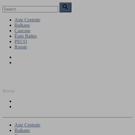
Skip
Search

to
for:
Search
content
Asie Centrale
Balkans
Caucase
États Baltes
PECO
Russie
Facebook
Twitter
REGARD SUR L'EST
Revue
Facebook
Twitter
Asie Centrale
Balkans