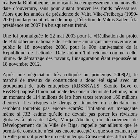
réaliser la Bibliothèque, annonçant avec empressement une nouvelle
date d’ouverture, sans pour autant trouver les fonds nécessaires.
Alors que les années de présidence de Vaira Vike-Freiberga (1999-
2007) ont largement relancé le projet, l’élection de Valdis Zatlers à la
présidence en 2007 l’a brusquement freiné.
Une loi promulguée le 22 mai 2003 pour la «Réalisation du projet
de Bibliothèque nationale de Lettonie» annonçait une ouverture au
public le 18 novembre 2008, pour le 90e anniversaire de la
République de Lettonie. Date aujourd’hui retenue comme celle,
ultime, de démarrage des travaux, l’inauguration étant repoussée au
18 novembre 2012.
Après une négociation très critiquée au printemps 2008[2], le
marché de travaux de construction a donc été signé avec un
groupement de trois entreprises (RBSSKALS, Skonto Buve et
Re&Re) baptisé Union nationale des constructeurs de Lettonie, pour
un montant de 114 millions de lats hors taxes (environ 160 millions
d’euros). Les risques de dérapage financier ou calendaire ne
semblent toutefois pas encore écartés: l’inflation est menaçante
même si J3B estime qu’elle ne devrait pas porter les révisions
globales à plus de 14%; Marija Abeltina, du département de
Développement de la Ville de Riga, rappelle par ailleurs que le
permis de construire n’est pas encore accepté et que son examen par
la Ville pourrait prendre un certain temps. Conscient des difficultés à