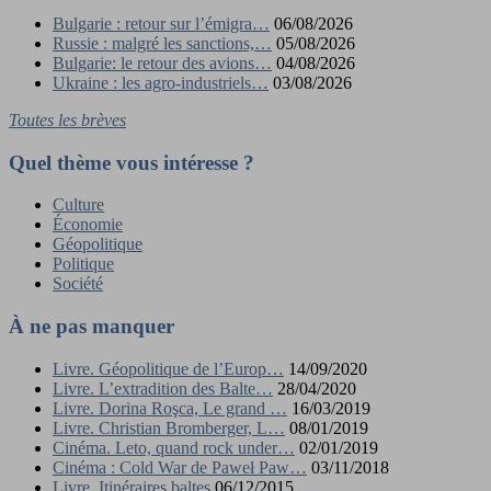
Bulgarie : retour sur l’émigra…
06/08/2026
Russie : malgré les sanctions,…
05/08/2026
Bulgarie: le retour des avions…
04/08/2026
Ukraine : les agro-industriels…
03/08/2026
Toutes les brèves
Quel thème vous intéresse ?
Culture
Économie
Géopolitique
Politique
Société
À ne pas manquer
Livre. Géopolitique de l’Europ…
14/09/2020
Livre. L’extradition des Balte…
28/04/2020
Livre. Dorina Roşca, Le grand …
16/03/2019
Livre. Christian Bromberger, L…
08/01/2019
Cinéma. Leto, quand rock under…
02/01/2019
Cinéma : Cold War de Paweł Paw…
03/11/2018
Livre. Itinéraires baltes
06/12/2015