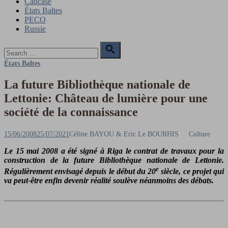
Caucase
États Baltes
PECO
Russie
Search

for:
Search
États Baltes
La future Bibliothèque nationale de
Lettonie: Château de lumière pour une
société de la connaissance
Posted
Author
15/06/2008
25/07/2021
Céline BAYOU & Eric Le BOURHIS
Culture
on
Le 15 mai 2008 a été signé à Riga le contrat de travaux pour la
construction de la future Bibliothèque nationale de Lettonie.
e
Régulièrement envisagé depuis le début du 20
siècle, ce projet qui
va peut-être enfin devenir réalité soulève néanmoins des débats.