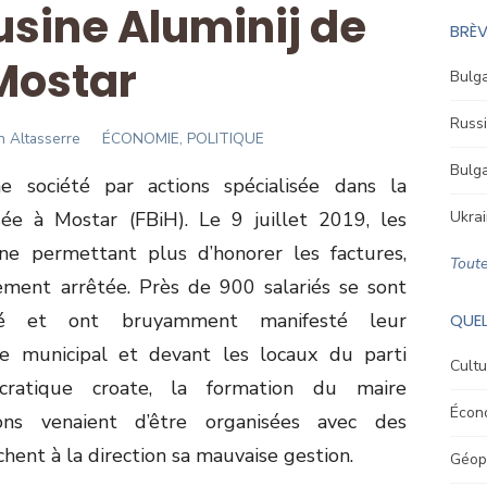
’usine Aluminij de
BRÈV
Mostar
Bulga
Russi
n Altasserre
ÉCONOMIE, POLITIQUE
Bulga
e société par actions spécialisée dans la
ée à Mostar (FBiH). Le 9 juillet 2019, les
Ukrai
ne permettant plus d’honorer les factures,
Toute
itement arrêtée. Près de 900 salariés se sont
vité et ont bruyamment manifesté leur
QUEL
 municipal et devant les locaux du parti
Cultu
ratique croate, la formation du maire
Écon
ns venaient d’être organisées avec des
chent à la direction sa mauvaise gestion.
Géopo