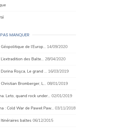
ique
été
E PAS MANQUER
. Géopolitique de l’Europ…
14/09/2020
. L’extradition des Balte…
28/04/2020
. Dorina Roşca, Le grand …
16/03/2019
. Christian Bromberger, L…
08/01/2019
a. Leto, quand rock under…
02/01/2019
ma : Cold War de Paweł Paw…
03/11/2018
. Itinéraires baltes
06/12/2015