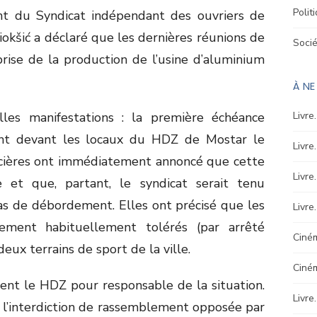
Polit
ent du Syndicat indépendant des ouvriers de
kšić a déclaré que les dernières réunions de
Soci
prise de la production de l’usine d’aluminium
À N
les manifestations : la première échéance
Livre
nt devant les locaux du HDZ de Mostar le
Livre
icières ont immédiatement annoncé que cette
Livre
e et que, partant, le syndicat serait tenu
as de débordement. Elles ont précisé que les
Livre
ement habituellement tolérés (par arrêté
Ciném
ux terrains de sport de la ville.
Ciné
ient le HDZ pour responsable de la situation.
Livre
 l’interdiction de rassemblement opposée par