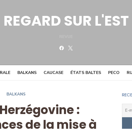
REGARD SUR L'EST
REVUE
Facebook
Twitter
TRALE
BALKANS
CAUCASE
ÉTATS BALTES
PECO
RU
BALKANS
RECE
Herzégovine :
es de la mise à