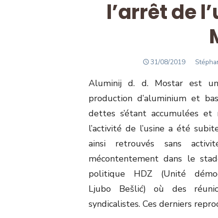
l’arrêt de l
POSTED
Author
31/08/2019
Stépha
ON
Aluminij d. d. Mostar est un
production d’aluminium et bas
dettes s’étant accumulées et 
l’activité de l’usine a été sub
ainsi retrouvés sans acti
mécontentement dans le stade
politique HDZ (Unité démoc
Ljubo Bešlić) où des réunio
syndicalistes. Ces derniers repro